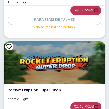
Atlantic Digital
30/
Jul
/2026
PARA MAIS DETALHES
Veja as Melhores Ofertas
Rocket Eruption Super Drop
Atlantic Digital
30/
Jul
/2026