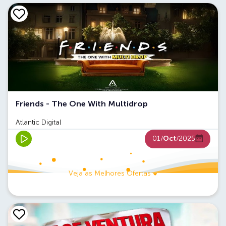
Friends - The One With Multidrop
Atlantic Digital
01/
Oct
/2025
Veja as Melhores Ofertas