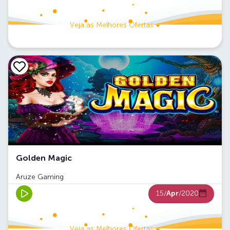
Veja as Melhores Ofertas
Golden Magic
Aruze Gaming
15/
Apr
/2020
Veja as Melhores Ofertas