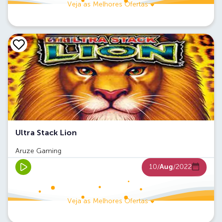
Veja as Melhores Ofertas
Ultra Stack Lion
Aruze Gaming
10/
Aug
/2022
Veja as Melhores Ofertas