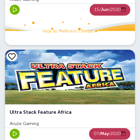
15/
Jun
/2020
Veja as Melhores Ofertas
Ultra Stack Feature Africa
Aruze Gaming
07/
May
/2020