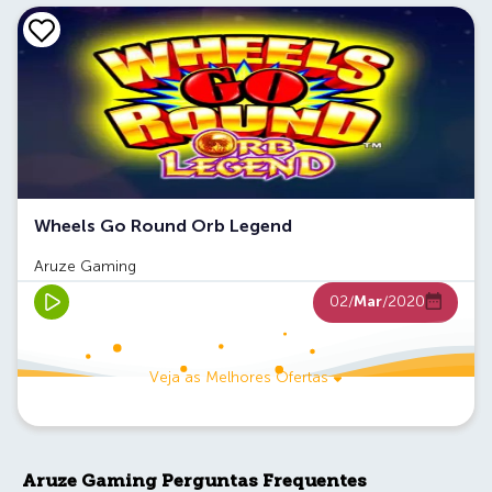
Wheels Go Round Orb Legend
Aruze Gaming
02/
Mar
/2020
Veja as Melhores Ofertas
Aruze Gaming Perguntas Frequentes