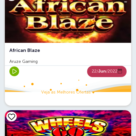
African Blaze
Aruze Gaming
22/
Jun
/2022
Veja as Melhores Ofertas