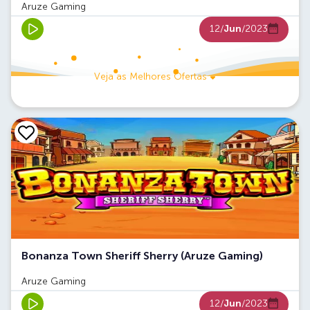
Aruze Gaming
12/
Jun
/2023
Veja as Melhores Ofertas
Bonanza Town Sheriff Sherry (Aruze Gaming)
Aruze Gaming
12/
Jun
/2023