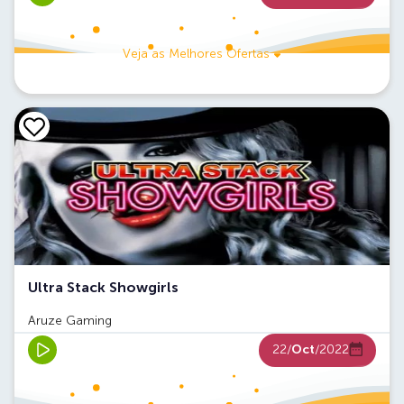
Veja as Melhores Ofertas
Ultra Stack Showgirls
Aruze Gaming
22/
Oct
/2022