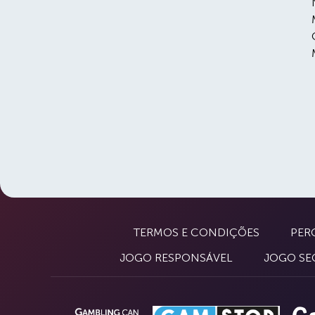
TERMOS E CONDIÇÕES
PER
JOGO RESPONSÁVEL
JOGO SE