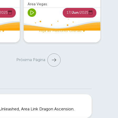
Area Vegas
2025
17/
Jun
/2025
s
Veja as Melhores Ofertas
Próxima Página
 Unleashed
,
Area Link Dragon Ascension
.