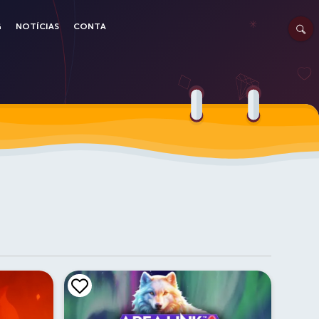
átis Sem Depósito
hores Casinos Online do Brasil
Bônus Sem Depósito
Casinos Criptográf
G
NOTÍCIAS
CONTA
as
Slots Clássicos
Login
Registro
 Bônus do Cassino 2024
odos de Pagamento Casino
Melhores Sites de C