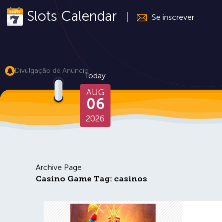
Slots
Calendar
Se inscrever
Divulgação de Anúncio
Today
AUG
06
2026
Archive Page
Casino Game Tag:
casinos