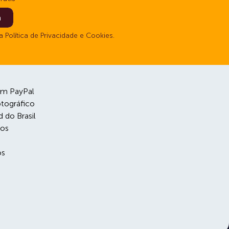
 Política de Privacidade e Cookies.
am PayPal
ptográfico
 do Brasil
nos
os