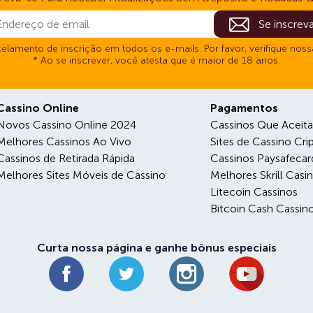
lamento de inscrição em todos os e-mails. Por favor, verifique nossa
* Ao se inscrever, você atesta que é maior de 18 anos.
Cassino Online
Pagamentos
Novos Cassino Online 2024
Cassinos Que Aceit
Melhores Cassinos Ao Vivo
Sites de Cassino Cri
Cassinos de Retirada Rápida
Cassinos Paysafecard
Melhores Sites Móveis de Cassino
Melhores Skrill Casi
Litecoin Cassinos
Bitcoin Cash Cassin
Curta nossa página e ganhe bônus especiais