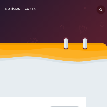
átis Sem Depósito
hores Casinos Online do Brasil
Bônus Sem Depósito
Casinos Criptográf
G
NOTÍCIAS
CONTA
as
Slots Clássicos
Login
Registro
 Bônus do Cassino 2024
odos de Pagamento Casino
Melhores Sites de C