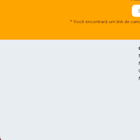
* Você encontrará um link de cance