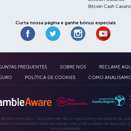
Bitcoin Cash Cassin
Curta nossa página e ganhe bônus especiais
GUNTAS FREQUENTES
SOBRE NÓS
RECLAME AQU
GURO
POLÍTICA DE COOKIES
COMO ANALISAMO
direitos reservados. SlotsCalendar não é responsável pela validade de qua
casinos mencionados antes de registar uma conta ou fazer um depósito. A
responsabilidade.