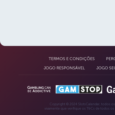
TERMOS E CONDIÇÕES
PER
JOGO RESPONSÁVEL
JOGO SE
Copyright © 2024 SlotsCalendar, todos os 
vivamente que verifique os T&Cs de todos os 