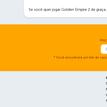
Se você quer jogar Golden Empire 2 de graça,
Ins
* Você encontrará um link de cance