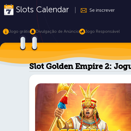
Slots
Calendar
Se inscrever
Jogo grátis
Divulgação de Anúncio
Jogo Responsável
Slot Golden Empire 2: Jogu