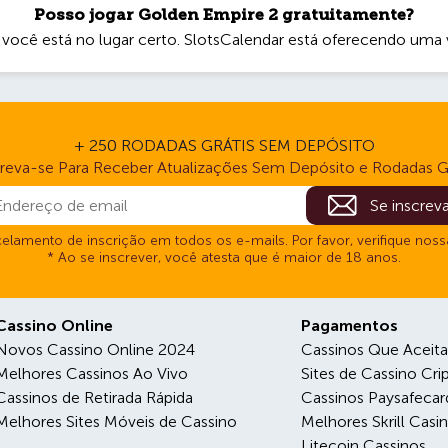
Posso jogar Golden Empire 2 gratuitamente?
 você está no lugar certo. SlotsCalendar está oferecendo uma 
+ 250 RODADAS GRÁTIS SEM DEPÓSITO
creva-se Para Receber Atualizações Sem Depósito e Rodadas Gr
lamento de inscrição em todos os e-mails. Por favor, verifique nossa
* Ao se inscrever, você atesta que é maior de 18 anos.
Cassino Online
Pagamentos
Novos Cassino Online 2024
Cassinos Que Aceit
Melhores Cassinos Ao Vivo
Sites de Cassino Cri
Cassinos de Retirada Rápida
Cassinos Paysafecard
Melhores Sites Móveis de Cassino
Melhores Skrill Casi
Litecoin Cassinos