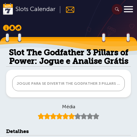
Slots
Calendar
Slot The Godfather 3 Pillars of
Power: Jogue e Analise Grátis
JOGUE PARA SE DIVERTIR THE GODFATHER 3 PILLARS OF POWER
Média
Detalhes