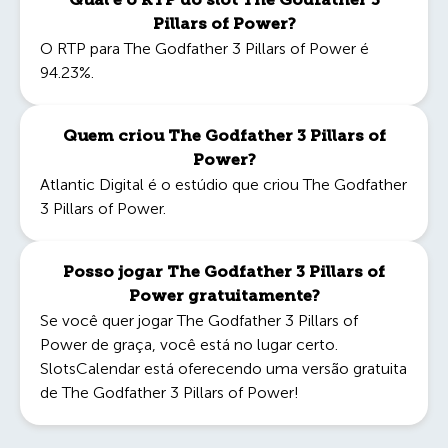
Qual é o RTP do slot The Godfather 3
Pillars of Power?
O RTP para The Godfather 3 Pillars of Power é
94.23%.
Quem criou The Godfather 3 Pillars of
Power?
Atlantic Digital é o estúdio que criou The Godfather
3 Pillars of Power.
Posso jogar The Godfather 3 Pillars of
Power gratuitamente?
Se você quer jogar The Godfather 3 Pillars of
Power de graça, você está no lugar certo.
SlotsCalendar está oferecendo uma versão gratuita
de The Godfather 3 Pillars of Power!