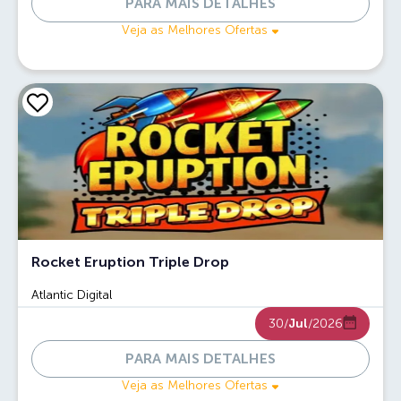
PARA MAIS DETALHES
Veja as Melhores Ofertas
Rocket Eruption Triple Drop
Atlantic Digital
30/
Jul
/2026
PARA MAIS DETALHES
Veja as Melhores Ofertas