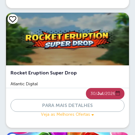
Rocket Eruption Super Drop
Atlantic Digital
30/
Jul
/2026
PARA MAIS DETALHES
Veja as Melhores Ofertas