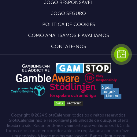
JOGO RESPONSÁVEL
JOGO SEGURO
POLÍTICA DE COOKIES
COMO ANALISAMOS E AVALIAMOS
CONTATE-NOS
Copyright © 2024 SlotsCalendar, todos os direitos reservados.
SlotsCalendar não é responsável pela validade de qualquer oferta
listada no site. Recomendamos vivamente que verifique os T&Cs de
todos os casinos mencionados antes de registar uma conta ou fazer
um depósito. A idade mínima para jogar é 18 anos. Jogue com