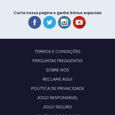
Curta nossa página e ganhe bônus especiais
TERMOS E CONDIÇÕES
PERGUNTAS FREQUENTES
SOBRE NÓS
RECLAME AQUI
POLÍTICA DE PRIVACIDADE
JOGO RESPONSÁVEL
JOGO SEGURO