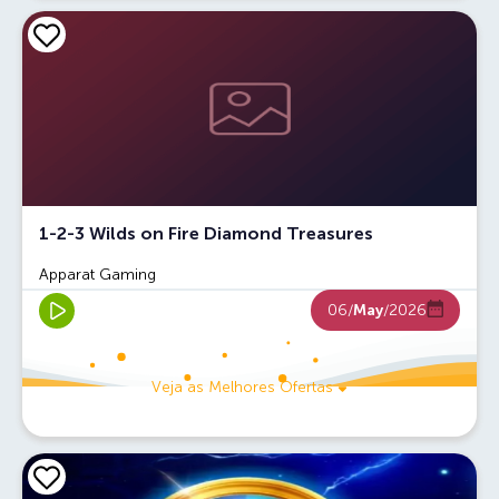
1-2-3 Wilds on Fire Diamond Treasures
Apparat Gaming
06/
May
/2026
Veja as Melhores Ofertas