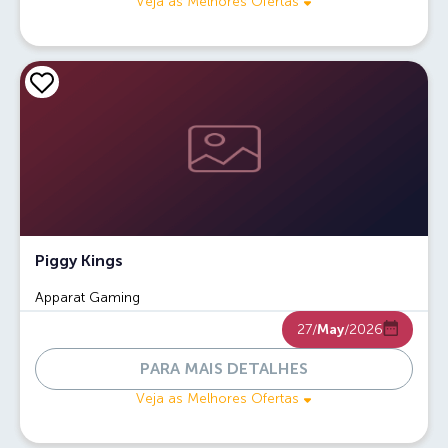
Veja as Melhores Ofertas
Piggy Kings
Apparat Gaming
27/
May
/2026
PARA MAIS DETALHES
Veja as Melhores Ofertas