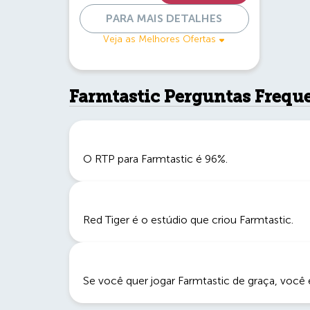
PARA MAIS DETALHES
Veja as Melhores Ofertas
Farmtastic Perguntas Frequ
O RTP para Farmtastic é 96%.
Red Tiger é o estúdio que criou Farmtastic.
Se você quer jogar Farmtastic de graça, você 