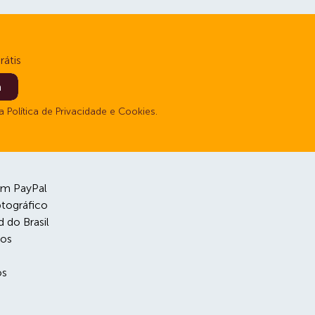
átis
 Política de Privacidade e Cookies.
am PayPal
ptográfico
 do Brasil
nos
os