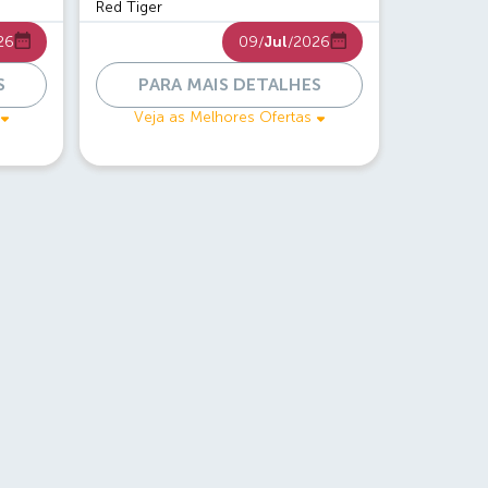
Red Tiger
26
09/
Jul
/2026
S
PARA MAIS DETALHES
Veja as Melhores Ofertas