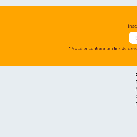
Ins
* Você encontrará um link de cance