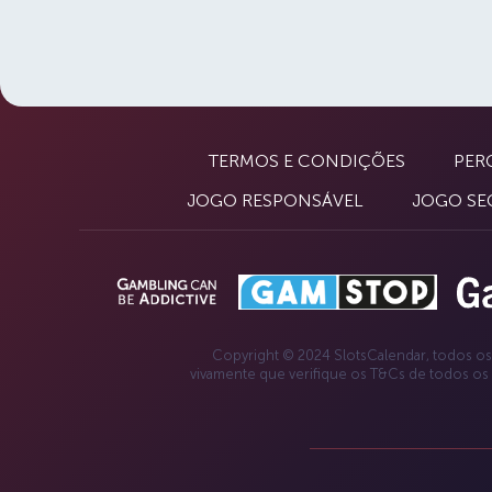
TERMOS E CONDIÇÕES
PER
JOGO RESPONSÁVEL
JOGO SE
Copyright © 2024 SlotsCalendar, todos os 
vivamente que verifique os T&Cs de todos os 