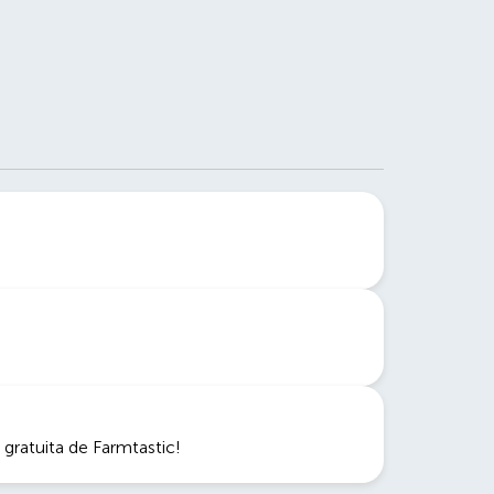
gratuita de Farmtastic!