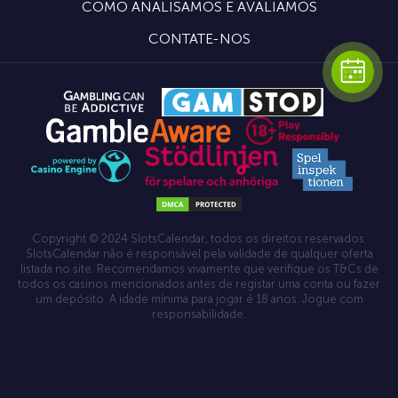
COMO ANALISAMOS E AVALIAMOS
CONTATE-NOS
Copyright © 2024 SlotsCalendar, todos os direitos reservados.
SlotsCalendar não é responsável pela validade de qualquer oferta
listada no site. Recomendamos vivamente que verifique os T&Cs de
todos os casinos mencionados antes de registar uma conta ou fazer
um depósito. A idade mínima para jogar é 18 anos. Jogue com
responsabilidade.