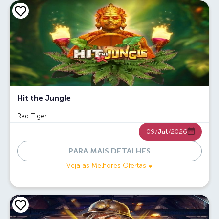
Hit the Jungle
Red Tiger
09/
Jul
/2026
PARA MAIS DETALHES
Veja as Melhores Ofertas