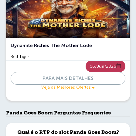
Dynamite Riches The Mother Lode
Red Tiger
16/
Jun
/2026
PARA MAIS DETALHES
Veja as Melhores Ofertas
Panda Goes Boom Perguntas Frequentes
Qual é o RTP do slot Panda Goes Boom?