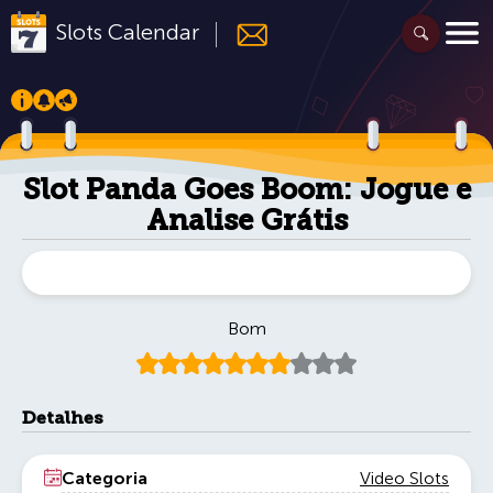
Slots
Calendar
Slot Panda Goes Boom: Jogue e
Analise Grátis
Bom
Detalhes
Categoria
Video Slots