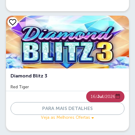
Diamond Blitz 3
Red Tiger
16/
Jul
/2026
PARA MAIS DETALHES
Veja as Melhores Ofertas