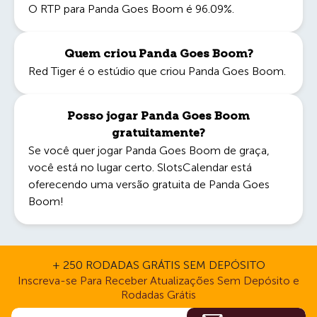
O RTP para Panda Goes Boom é 96.09%.
Quem criou Panda Goes Boom?
Red Tiger é o estúdio que criou Panda Goes Boom.
Posso jogar Panda Goes Boom
gratuitamente?
Se você quer jogar Panda Goes Boom de graça,
você está no lugar certo. SlotsCalendar está
oferecendo uma versão gratuita de Panda Goes
Boom!
+ 250 RODADAS GRÁTIS SEM DEPÓSITO
Inscreva-se Para Receber Atualizações Sem Depósito e
Rodadas Grátis