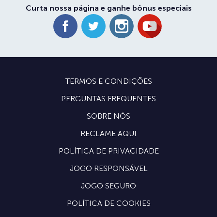
Curta nossa página e ganhe bônus especiais
TERMOS E CONDIÇÕES
PERGUNTAS FREQUENTES
SOBRE NÓS
RECLAME AQUI
POLÍTICA DE PRIVACIDADE
JOGO RESPONSÁVEL
JOGO SEGURO
POLÍTICA DE COOKIES