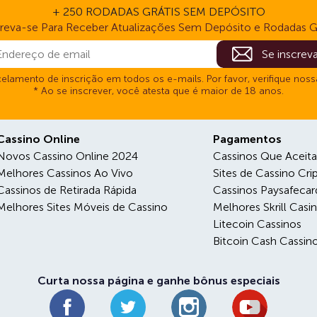
+ 250 RODADAS GRÁTIS SEM DEPÓSITO
creva-se Para Receber Atualizações Sem Depósito e Rodadas Gr
lamento de inscrição em todos os e-mails. Por favor, verifique nossa
* Ao se inscrever, você atesta que é maior de 18 anos.
Cassino Online
Pagamentos
Novos Cassino Online 2024
Cassinos Que Aceit
Melhores Cassinos Ao Vivo
Sites de Cassino Cri
Cassinos de Retirada Rápida
Cassinos Paysafecard
Melhores Sites Móveis de Cassino
Melhores Skrill Casi
Litecoin Cassinos
Bitcoin Cash Cassin
Curta nossa página e ganhe bônus especiais