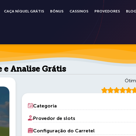
Rodadas Gr
Mel
CAÇA NÍQUEL GRÁTIS
BÔNUS
CASSINOS
PROVEDORES
BLO
Video Slots
Slots de Frut
Códigos de
Mét
 e Analise Grátis
Óti
Categoria
Provedor de slots
Configuração do Carretel