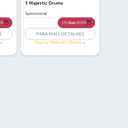
3 Majestic Drums
Spinomenal
26
19/
Jun
/2026
S
PARA MAIS DETALHES
Veja as Melhores Ofertas