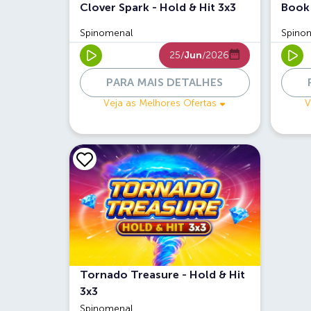
Clover Spark - Hold & Hit 3x3
Book 
Spinomenal
Spino
25/
Jun
/2026
PARA MAIS DETALHES
Veja as Melhores Ofertas
V
Tornado Treasure - Hold & Hit
3x3
Spinomenal