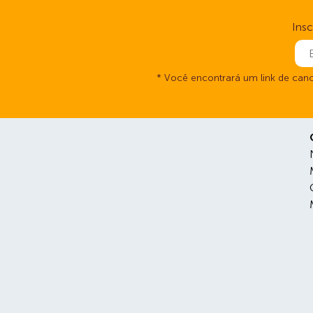
Ins
* Você encontrará um link de cance