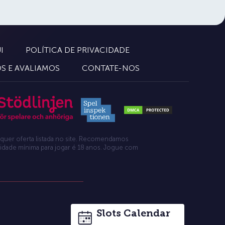
I
POLÍTICA DE PRIVACIDADE
S E AVALIAMOS
CONTATE-NOS
lquer oferta listada no site. Recomendamos
 idade mínima para jogar é 18 anos. Jogue com
Slots Calendar