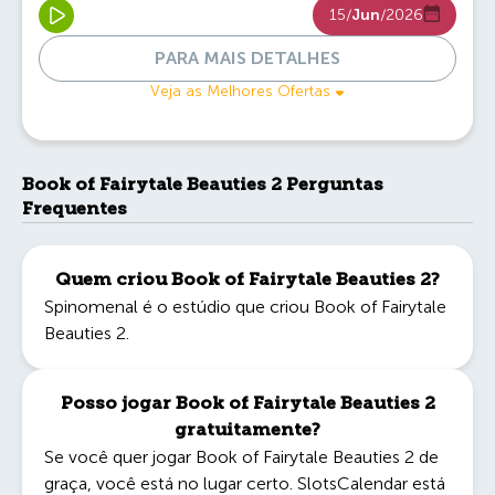
15/
Jun
/2026
PARA MAIS DETALHES
Veja as Melhores Ofertas
Book of Fairytale Beauties 2 Perguntas
Frequentes
Quem criou Book of Fairytale Beauties 2?
Spinomenal é o estúdio que criou Book of Fairytale
Beauties 2.
Posso jogar Book of Fairytale Beauties 2
gratuitamente?
Se você quer jogar Book of Fairytale Beauties 2 de
graça, você está no lugar certo. SlotsCalendar está