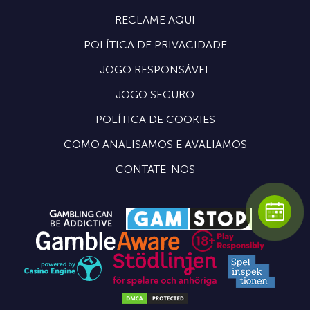
RECLAME AQUI
POLÍTICA DE PRIVACIDADE
JOGO RESPONSÁVEL
JOGO SEGURO
POLÍTICA DE COOKIES
COMO ANALISAMOS E AVALIAMOS
CONTATE-NOS