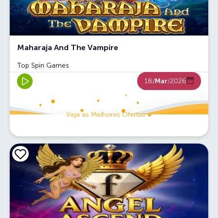
Maharaja And The Vampire
Top Spin Games
18/
Mar
/2026
Veja as Melhores Ofertas