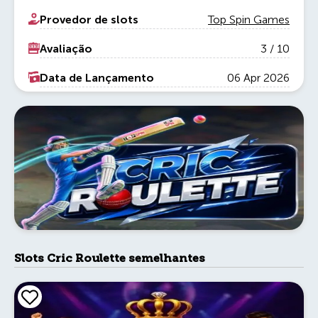
Provedor de slots
Top Spin Games
Avaliação
3 / 10
Data de Lançamento
06 Apr 2026
Slots Cric Roulette semelhantes