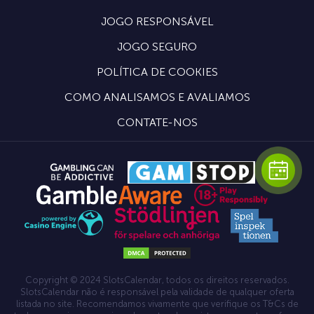
JOGO RESPONSÁVEL
JOGO SEGURO
POLÍTICA DE COOKIES
COMO ANALISAMOS E AVALIAMOS
CONTATE-NOS
Copyright © 2024 SlotsCalendar, todos os direitos reservados.
SlotsCalendar não é responsável pela validade de qualquer oferta
listada no site. Recomendamos vivamente que verifique os T&Cs de