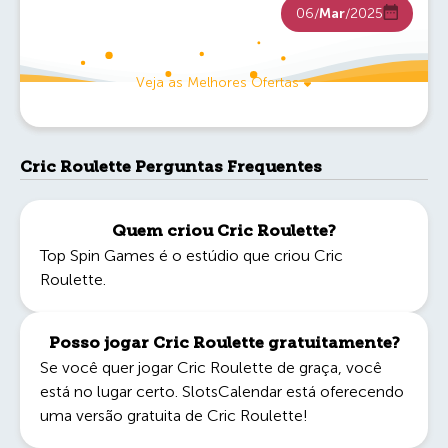
06/
Mar
/2025
Veja as Melhores Ofertas
Cric Roulette Perguntas Frequentes
Quem criou Cric Roulette?
Top Spin Games é o estúdio que criou Cric
Roulette.
Posso jogar Cric Roulette gratuitamente?
Se você quer jogar Cric Roulette de graça, você
está no lugar certo. SlotsCalendar está oferecendo
uma versão gratuita de Cric Roulette!