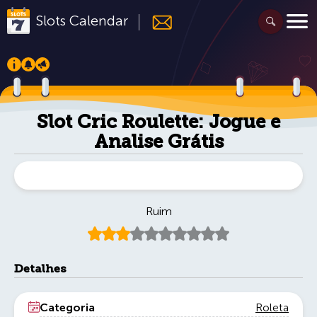
Slots
Calendar
Slot Cric Roulette: Jogue e
Analise Grátis
Ruim
Detalhes
Categoria
Roleta