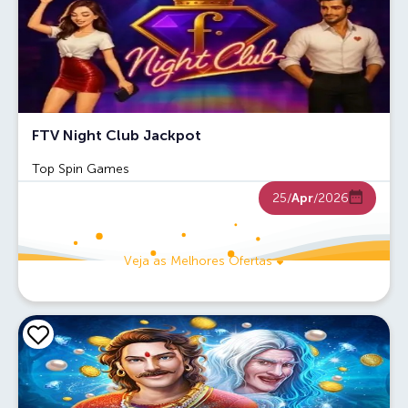
FTV Night Club Jackpot
Top Spin Games
25/
Apr
/2026
Veja as Melhores Ofertas