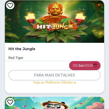
Hit the Jungle
Red Tiger
09/
Jul
/2026
PARA MAIS DETALHES
Veja as Melhores Ofertas