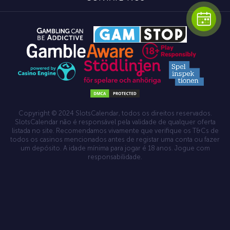
Copyright © 2024 SlotsCalendar, todos os direitos reservados.
SlotsCalendar não é responsável pela validade de qualquer oferta
listada no site. Recomendamos vivamente que verifique os T&Cs de
todos os casinos mencionados antes de registar uma conta ou fazer
um depósito. A idade mínima para jogar é 18 anos. Jogue com
responsabilidade.