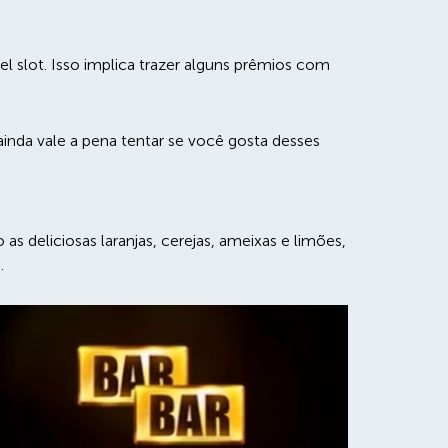
el slot. Isso implica trazer alguns prêmios com
nda vale a pena tentar se você gosta desses
s deliciosas laranjas, cerejas, ameixas e limões,
.