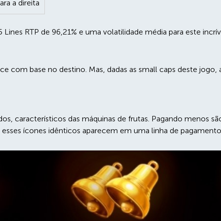
ra a direita
 Lines RTP de 96,21% e uma volatilidade média para este incrív
com base no destino. Mas, dadas as small caps deste jogo, ai
s, característicos das máquinas de frutas. Pagando menos são a
x esses ícones idênticos aparecem em uma linha de pagamento