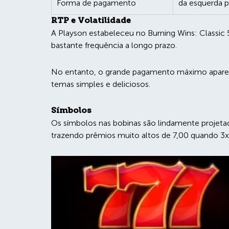
Forma de pagamento
da esquerda pa
RTP e Volatilidade
A Playson estabeleceu no Burning Wins: Classic 5
bastante frequência a longo prazo.
No entanto, o grande pagamento máximo aparece 
temas simples e deliciosos.
Símbolos
Os símbolos nas bobinas são lindamente projetado
trazendo prêmios muito altos de 7,00 quando 3