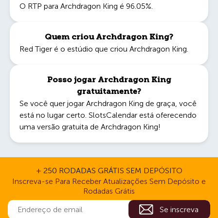
O RTP para Archdragon King é 96.05%.
Quem criou Archdragon King?
Red Tiger é o estúdio que criou Archdragon King.
Posso jogar Archdragon King
gratuitamente?
Se você quer jogar Archdragon King de graça, você
está no lugar certo. SlotsCalendar está oferecendo
uma versão gratuita de Archdragon King!
+ 250 RODADAS GRÁTIS SEM DEPÓSITO
Inscreva-se Para Receber Atualizações Sem Depósito e
Rodadas Grátis