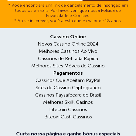
* Você encontrará um link de cancelamento de inscrição em
todos os e-mails. Por favor, verifique nossa Política de
Privacidade e Cookies.
* Ao se inscrever, você atesta que é maior de 18 anos.
Cassino Online
Novos Cassino Online 2024
Melhores Cassinos Ao Vivo
Cassinos de Retirada Rápida
Melhores Sites Móveis de Cassino
Pagamentos
Cassinos Que Aceitam PayPal
Sites de Cassino Criptográfico
Cassinos Paysafecard do Brasil
Melhores Skrill Casinos
Litecoin Cassinos
Bitcoin Cash Cassinos
Curta nossa página e ganhe bônus especiais