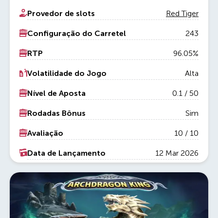
Provedor de slots
Red Tiger
Configuração do Carretel
243
RTP
96.05%
Volatilidade do Jogo
Alta
Nível de Aposta
0.1
/
50
Rodadas Bônus
Sim
Avaliação
10 / 10
Data de Lançamento
12 Mar 2026