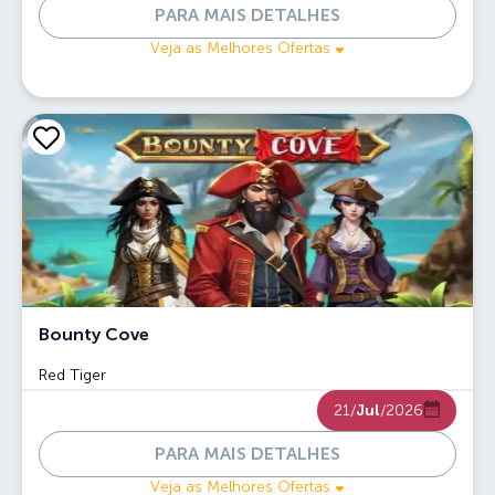
PARA MAIS DETALHES
Veja as Melhores Ofertas
Bounty Cove
Red Tiger
21/
Jul
/2026
PARA MAIS DETALHES
Veja as Melhores Ofertas