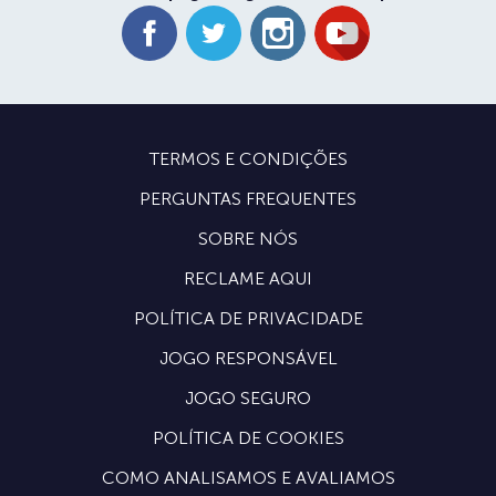
TERMOS E CONDIÇÕES
PERGUNTAS FREQUENTES
SOBRE NÓS
RECLAME AQUI
POLÍTICA DE PRIVACIDADE
JOGO RESPONSÁVEL
JOGO SEGURO
POLÍTICA DE COOKIES
COMO ANALISAMOS E AVALIAMOS