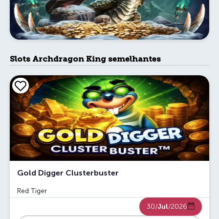
Slots Archdragon King semelhantes
Gold Digger Clusterbuster
Red Tiger
30/
Jul
/2026