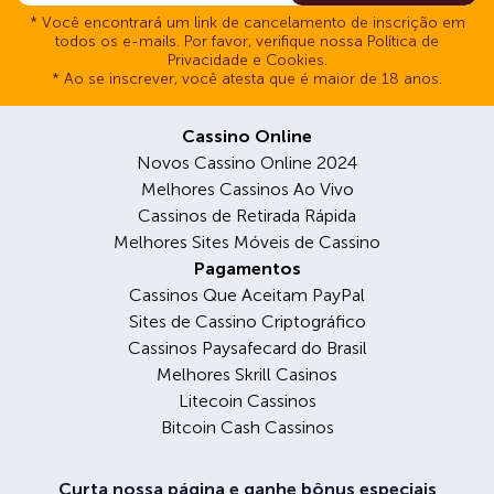
* Você encontrará um link de cancelamento de inscrição em
todos os e-mails. Por favor, verifique nossa Política de
Privacidade e Cookies.
* Ao se inscrever, você atesta que é maior de 18 anos.
Cassino Online
Novos Cassino Online 2024
Melhores Cassinos Ao Vivo
Cassinos de Retirada Rápida
Melhores Sites Móveis de Cassino
Pagamentos
Cassinos Que Aceitam PayPal
Sites de Cassino Criptográfico
Cassinos Paysafecard do Brasil
Melhores Skrill Casinos
Litecoin Cassinos
Bitcoin Cash Cassinos
Curta nossa página e ganhe bônus especiais