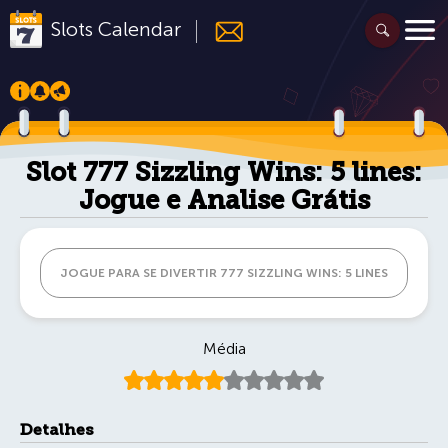
Slots
Calendar
Slot 777 Sizzling Wins: 5 lines:
Jogue e Analise Grátis
JOGUE PARA SE DIVERTIR 777 SIZZLING WINS: 5 LINES
Média
Detalhes