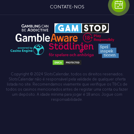
CONTATE-NOS
Copyright © 2024 SlotsCalendar, todos os direitos reservados.
SlotsCalendar não é responsável pela validade de qualquer oferta
listada no site. Recomendamos vivamente que verifique os T&Cs de
todos os casinos mencionados antes de registar uma conta ou fazer
um depósito. A idade mínima para jogar é 18 anos. Jogue com
responsabilidade.