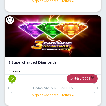
Veja as Melhores Ofertas
3 Supercharged Diamonds
Playson
14/
May
/2026
PARA MAIS DETALHES
Veja as Melhores Ofertas