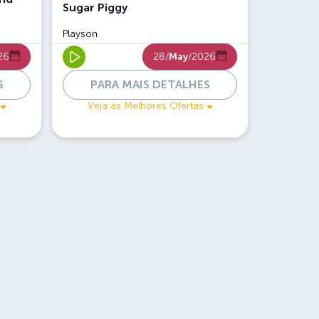
Sugar Piggy
Playson
26
28/
May
/2026
S
PARA MAIS DETALHES
Veja as Melhores Ofertas