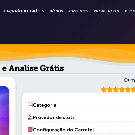
Rodadas Gr
Mel
CAÇA NÍQUEL GRÁTIS
BÔNUS
CASSINOS
PROVEDORES
BLO
Video Slots
Slots de Frut
Códigos de
Mét
 e Analise Grátis
Óti
Categoria
Provedor de slots
Configuração do Carretel