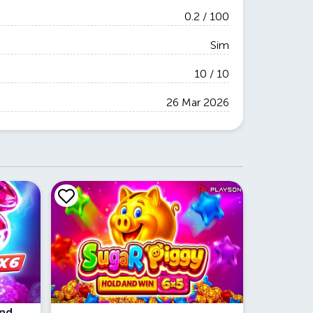
0.2
/
100
Sim
10 / 10
26 Mar 2026
and