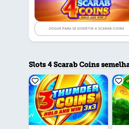
JOGUE PARA SE DIVERTIR 4 SCARAB COINS
Slots 4 Scarab Coins semelh