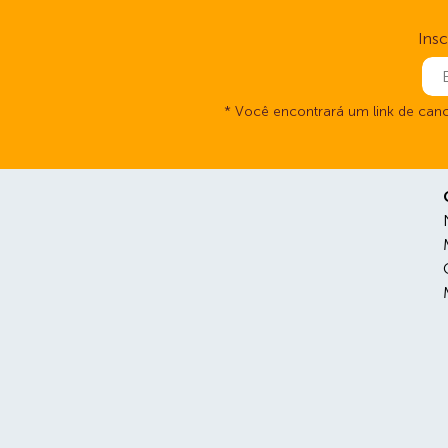
Ins
* Você encontrará um link de cance