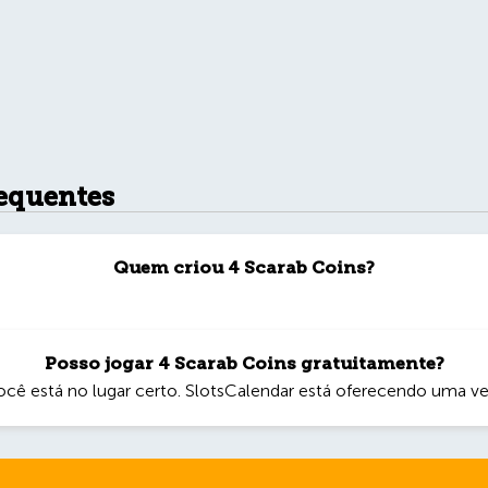
requentes
Quem criou 4 Scarab Coins?
Posso jogar 4 Scarab Coins gratuitamente?
ocê está no lugar certo. SlotsCalendar está oferecendo uma ve