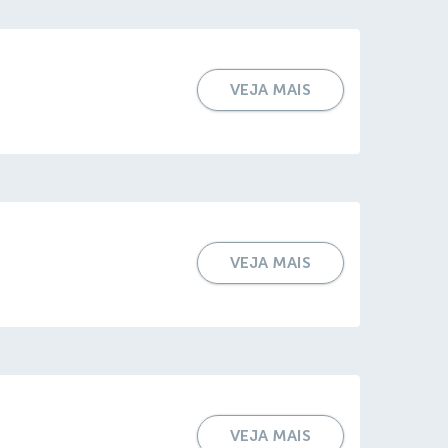
VEJA MAIS
VEJA MAIS
VEJA MAIS