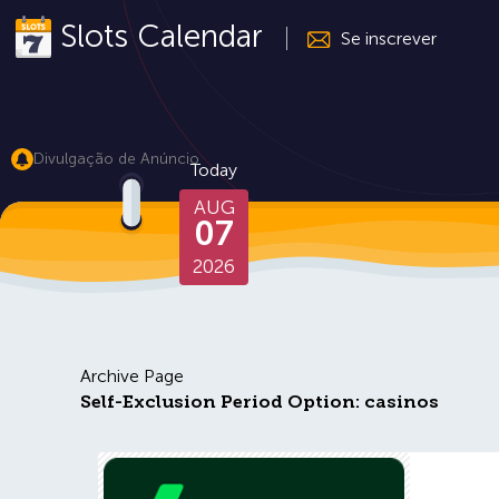
Slots
Calendar
Se inscrever
Divulgação de Anúncio
Today
AUG
07
2026
Archive Page
Self-Exclusion Period Option:
casinos