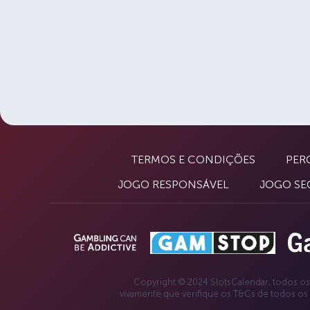
TERMOS E CONDIÇÕES
PER
JOGO RESPONSÁVEL
JOGO SE
Copyright © 2024 SlotsCalendar, todos os 
vivamente que verifique os T&Cs de todos os 