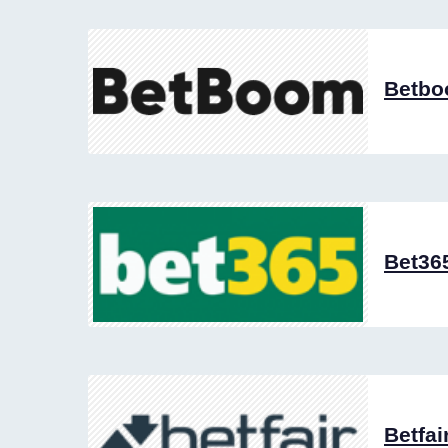
Betb
Bet36
Betfai