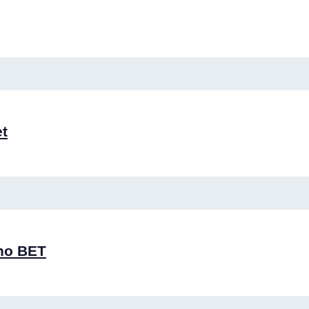
t
no BET