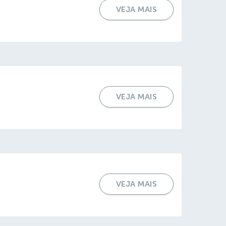
VEJA MAIS
VEJA MAIS
VEJA MAIS