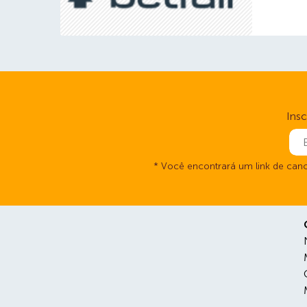
Ins
* Você encontrará um link de cance