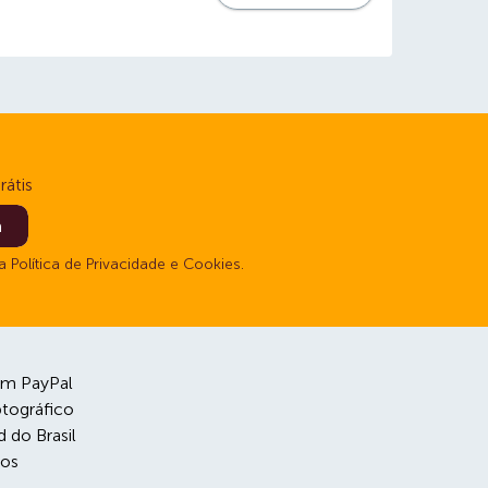
átis
 Política de Privacidade e Cookies.
am PayPal
ptográfico
 do Brasil
nos