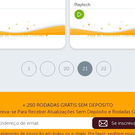
Playtech
ja as Melhores Ofertas
Veja as Melhores Oferta
1
…
20
21
22
+ 250 RODADAS GRÁTIS SEM DEPÓSITO
creva-se Para Receber Atualizações Sem Depósito e Rodadas Gr
lamento de inscrição em todos os e-mails. Por favor, verifique nossa