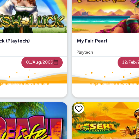
ck (Playtech)
My Fair Pearl
Playtech
01/
Aug
/2009
12/
Feb
/
ja as Melhores Ofertas
Veja as Melhores Oferta