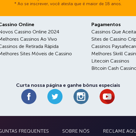
* Ao se inscrever, você atesta que é maior de 18 anos.
Cassino Online
Pagamentos
Novos Cassino Online 2024
Cassinos Que Aceit
Melhores Cassinos Ao Vivo
Sites de Cassino Cri
Cassinos de Retirada Rápida
Cassinos Paysafecard
Melhores Sites Móveis de Cassino
Melhores Skrill Casi
Litecoin Cassinos
Bitcoin Cash Cassin
Curta nossa página e ganhe bônus especiais
GUNTAS FREQUENTES
SOBRE NÓS
RECLAME AQU