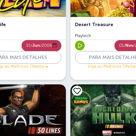
ife
Desert Treasure
Playtech
15/
Jun
/2006
01/
Nov
/
ARA MAIS DETALHES
PARA MAIS DETALH
ja as Melhores Ofertas
Veja as Melhores Oferta