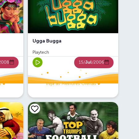
Ugga Bugga
Playtech
2008
15/
Jul
/2006
s
Veja as Melhores Ofertas