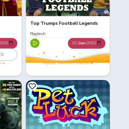
Top Trumps Football Legends
Playtech
2005
01/
Jan
/2002
ES
s
Veja as Melhores Ofertas