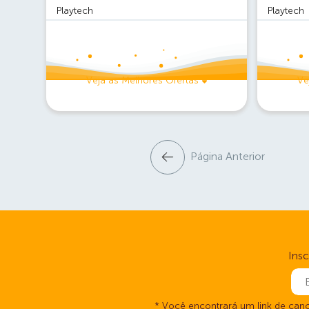
Playtech
Playtech
Veja as Melhores Ofertas
Ve
Página Anterior
Ins
* Você encontrará um link de cance