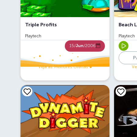
Triple Profits
Beach L
Playtech
Playtech
15/
Jun
/2006
P
Veja as Melhores Ofertas
Ve