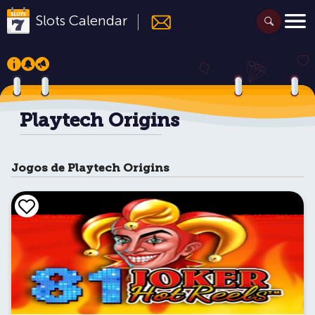
Slots
Calendar
Playtech Origins
Jogos de Playtech Origins