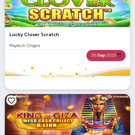
Lucky Clover Scratch
Playtech Origins
28/
Sep
/2025
Veja as Melhores Ofertas