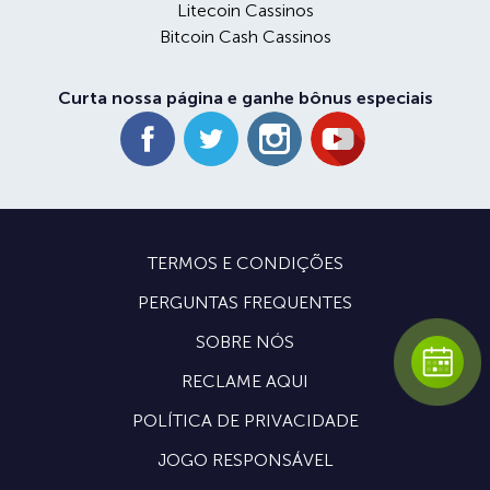
Litecoin Cassinos
Bitcoin Cash Cassinos
Curta nossa página e ganhe bônus especiais
TERMOS E CONDIÇÕES
PERGUNTAS FREQUENTES
SOBRE NÓS
RECLAME AQUI
POLÍTICA DE PRIVACIDADE
JOGO RESPONSÁVEL