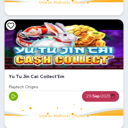
Veja as Melhores Ofertas
Yu Tu Jin Cai: Collect'Em
Playtech Origins
29/
Sep
/2025
Veja as Melhores Ofertas