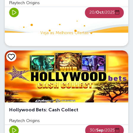
Playtech Origins
20/
Oct
/2025
Veja as Melhores Ofertas
Hollywood Bets: Cash Collect
Playtech Origins
30/
Sep
/2025