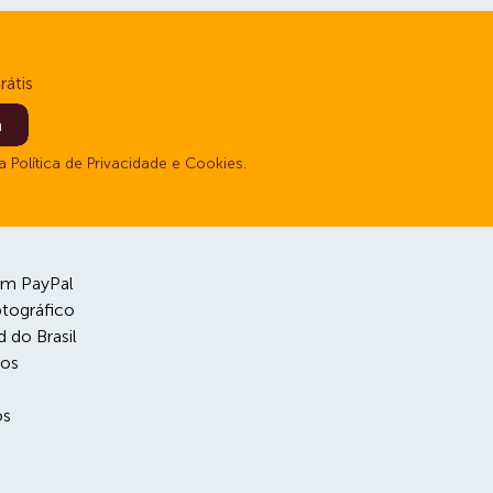
átis
 Política de Privacidade e Cookies.
am PayPal
ptográfico
 do Brasil
nos
os