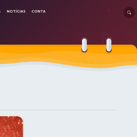
átis Sem Depósito
hores Casinos Online do Brasil
Bônus Sem Depósito
Casinos Criptográf
G
NOTÍCIAS
CONTA
as
Slots Clássicos
Login
Registro
 Bônus do Cassino 2024
odos de Pagamento Casino
Melhores Sites de C