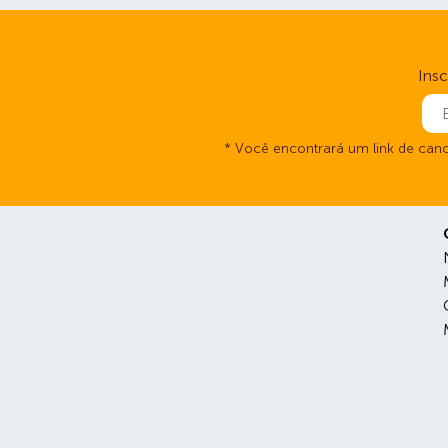
Ins
* Você encontrará um link de cance