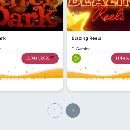
ark
Blazing Reels
g
E-Gaming
15/
Mar
/2021
11/
Feb
ja as Melhores Ofertas
Veja as Melhores Oferta
1
2