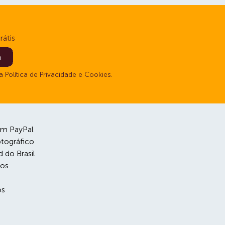
átis
 Política de Privacidade e Cookies.
am PayPal
ptográfico
 do Brasil
nos
os