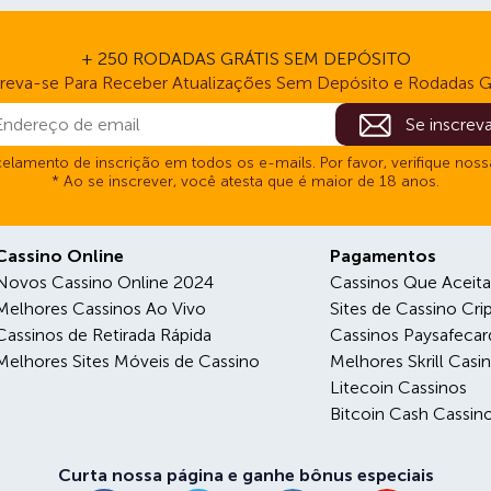
+ 250 RODADAS GRÁTIS SEM DEPÓSITO
creva-se Para Receber Atualizações Sem Depósito e Rodadas Gr
lamento de inscrição em todos os e-mails. Por favor, verifique nossa
* Ao se inscrever, você atesta que é maior de 18 anos.
Cassino Online
Pagamentos
Novos Cassino Online 2024
Cassinos Que Aceit
Melhores Cassinos Ao Vivo
Sites de Cassino Cri
Cassinos de Retirada Rápida
Cassinos Paysafecard
Melhores Sites Móveis de Cassino
Melhores Skrill Casi
Litecoin Cassinos
Bitcoin Cash Cassin
Curta nossa página e ganhe bônus especiais