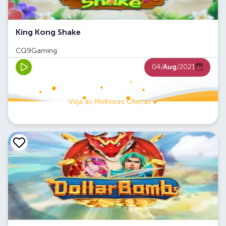
King Kong Shake
CQ9Gaming
04/
Aug
/2021
Veja as Melhores Ofertas