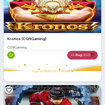
Kronos (CQ9Gaming)
CQ9Gaming
16/
Aug
/2021
Veja as Melhores Ofertas