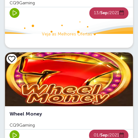
CQ9Gaming
13/
Sep
/2021
Veja as Melhores Ofertas
Wheel Money
CQ9Gaming
01/
Sep
/2021