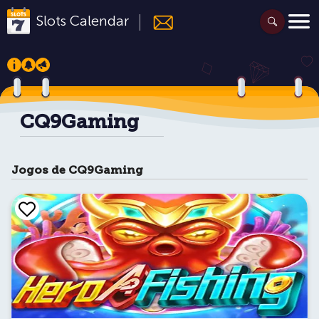
Slots
Calendar
CQ9Gaming
Jogos de CQ9Gaming