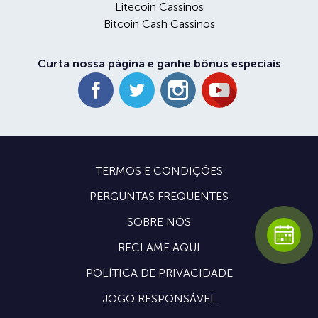
Litecoin Cassinos
Bitcoin Cash Cassinos
Curta nossa página e ganhe bônus especiais
TERMOS E CONDIÇÕES
PERGUNTAS FREQUENTES
SOBRE NÓS
RECLAME AQUI
POLÍTICA DE PRIVACIDADE
JOGO RESPONSÁVEL