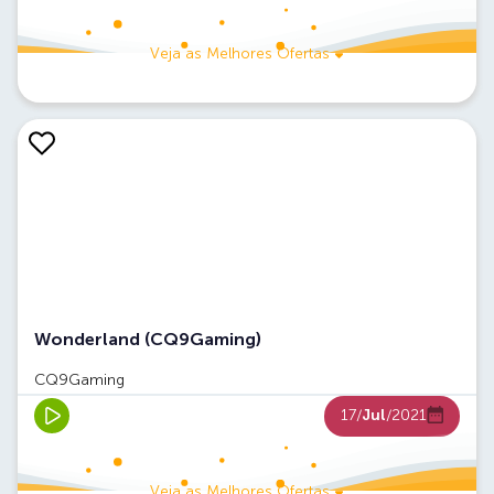
Veja as Melhores Ofertas
Wonderland (CQ9Gaming)
CQ9Gaming
17/
Jul
/2021
Veja as Melhores Ofertas