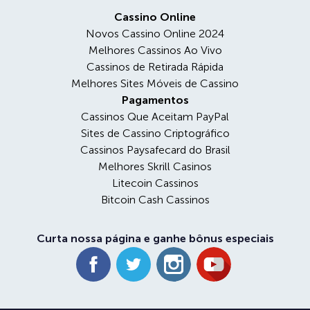
Cassino Online
Novos Cassino Online 2024
Melhores Cassinos Ao Vivo
Cassinos de Retirada Rápida
Melhores Sites Móveis de Cassino
Pagamentos
Cassinos Que Aceitam PayPal
Sites de Cassino Criptográfico
Cassinos Paysafecard do Brasil
Melhores Skrill Casinos
Litecoin Cassinos
Bitcoin Cash Cassinos
Curta nossa página e ganhe bônus especiais