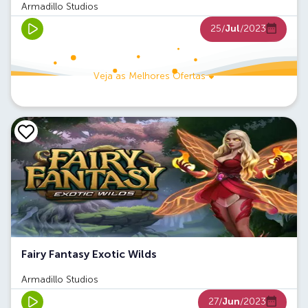
Armadillo Studios
25/
Jul
/2023
Veja as Melhores Ofertas
Fairy Fantasy Exotic Wilds
Armadillo Studios
27/
Jun
/2023