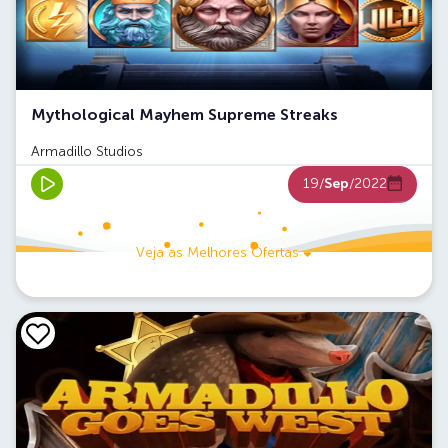
Mythological Mayhem Supreme Streaks
Armadillo Studios
19/
Sep
/2022
Veja as Melhores Ofertas