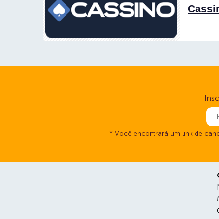
Cassi
Ins
* Você encontrará um link de cance