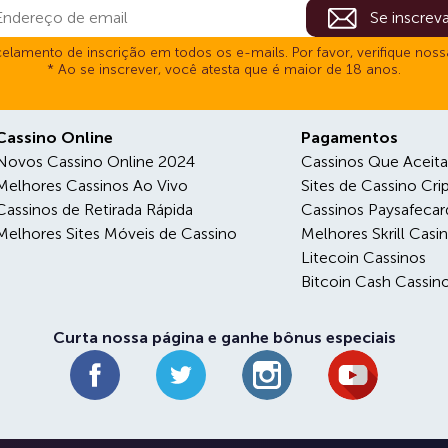
lamento de inscrição em todos os e-mails. Por favor, verifique nossa
* Ao se inscrever, você atesta que é maior de 18 anos.
Cassino Online
Pagamentos
Novos Cassino Online 2024
Cassinos Que Aceit
Melhores Cassinos Ao Vivo
Sites de Cassino Cri
Cassinos de Retirada Rápida
Cassinos Paysafecard
Melhores Sites Móveis de Cassino
Melhores Skrill Casi
Litecoin Cassinos
Bitcoin Cash Cassin
Curta nossa página e ganhe bônus especiais