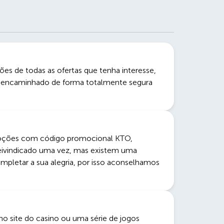
es de todas as ofertas que tenha interesse,
rá encaminhado de forma totalmente segura
romoções com código promocional KTO,
reivindicado uma vez, mas existem uma
pletar a sua alegria, por isso aconselhamos
no site do casino ou uma série de jogos