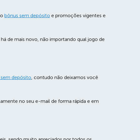
to
bônus sem depósito
e promoções vigentes e
 há de mais novo, não importando qual jogo de
s sem depósito
, contudo não deixamos você
etamente no seu e-mail de forma rápida e em
eis, sendo muito apreciados por todos os