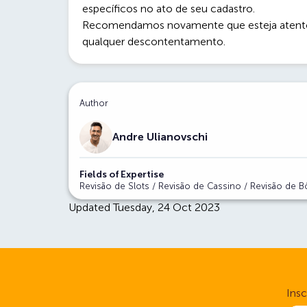
específicos no ato de seu cadastro.
Recomendamos novamente que esteja atento à
qualquer descontentamento.
Author
Andre Ulianovschi
Fields of Expertise
Revisão de Slots / Revisão de Cassino / Revisão de B
Updated Tuesday, 24 Oct 2023
Ins