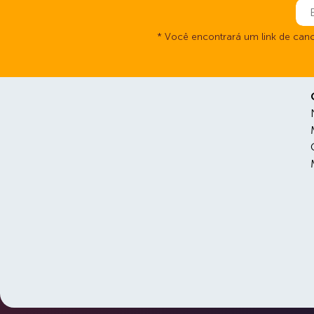
* Você encontrará um link de cance