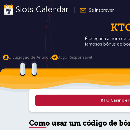
Slots
Calendar
Se inscrever
KTO
É chegada a hora de 
famosos bônus de boas
Divulgação de Anúncio
Jogo Responsável
KTO Casino é r
Como usar um código de b