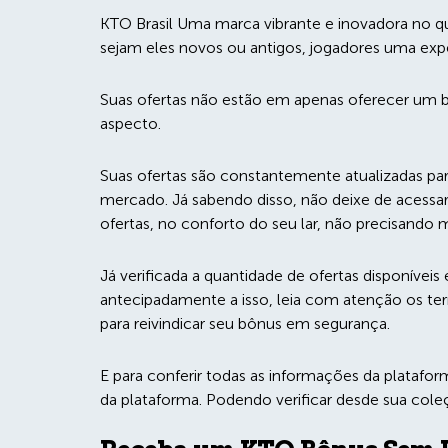
KTO Brasil Uma marca vibrante e inovadora no qu
sejam eles novos ou antigos, jogadores uma expe
Suas ofertas não estão em apenas oferecer um b
aspecto.
Suas ofertas são constantemente atualizadas p
mercado. Já sabendo disso, não deixe de acessar
ofertas, no conforto do seu lar, não precisando 
Já verificada a quantidade de ofertas disponívei
antecipadamente a isso, leia com atenção os te
para reivindicar seu bônus em segurança.
E para conferir todas as informações da platafor
da plataforma. Podendo verificar desde sua cole