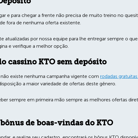
Depósito
r e para chegar a frente não precisa de muito treino no quesi
 de fora de nenhuma oferta existente.
atualizadas por nossa equipe para lhe entregar sempre o que
gina e verifique a melhor opção.
do cassino KTO sem depósito
O, não existe nenhuma campanha vigente com
rodadas gratuita
 disposição a maior variedade de ofertas deste gênero.
eceber sempre em primeira mão sempre as melhores ofertas dir
e bônus de boas-vindas do KTO
dar, e realize seu cadastro, encontrará os bônus KTO disponív