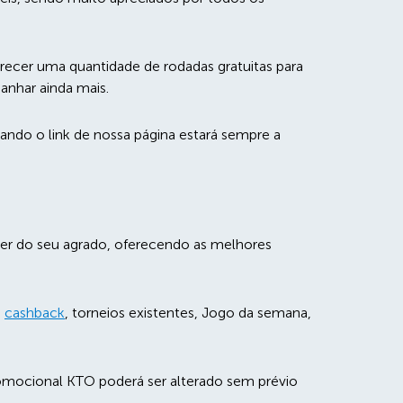
ecer uma quantidade de rodadas gratuitas para
anhar ainda mais.
zando o link de nossa página estará sempre a
 ser do seu agrado, oferecendo as melhores
o
cashback
, torneios existentes, Jogo da semana,
promocional KTO poderá ser alterado sem prévio