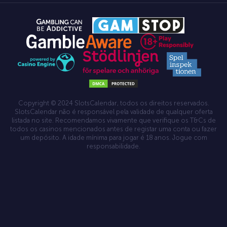
Copyright © 2024 SlotsCalendar, todos os direitos reservados.
SlotsCalendar não é responsável pela validade de qualquer oferta
listada no site. Recomendamos vivamente que verifique os T&Cs de
todos os casinos mencionados antes de registar uma conta ou fazer
um depósito. A idade mínima para jogar é 18 anos. Jogue com
responsabilidade.