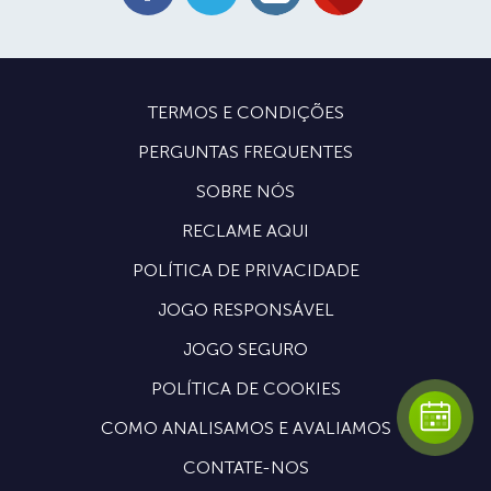
TERMOS E CONDIÇÕES
PERGUNTAS FREQUENTES
SOBRE NÓS
RECLAME AQUI
POLÍTICA DE PRIVACIDADE
JOGO RESPONSÁVEL
JOGO SEGURO
POLÍTICA DE COOKIES
COMO ANALISAMOS E AVALIAMOS
CONTATE-NOS