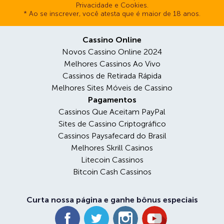
Privacidade e Cookies.
* Ao se inscrever, você atesta que é maior de 18 anos.
Cassino Online
Novos Cassino Online 2024
Melhores Cassinos Ao Vivo
Cassinos de Retirada Rápida
Melhores Sites Móveis de Cassino
Pagamentos
Cassinos Que Aceitam PayPal
Sites de Cassino Criptográfico
Cassinos Paysafecard do Brasil
Melhores Skrill Casinos
Litecoin Cassinos
Bitcoin Cash Cassinos
Curta nossa página e ganhe bônus especiais