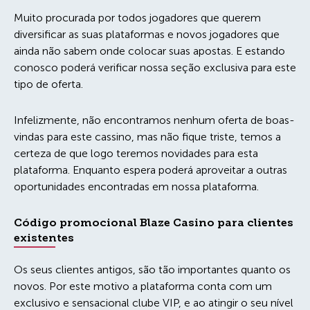
Muito procurada por todos jogadores que querem
diversificar as suas plataformas e novos jogadores que
ainda não sabem onde colocar suas apostas. E estando
conosco poderá verificar nossa seção exclusiva para este
tipo de oferta.
Infelizmente, não encontramos nenhum oferta de boas-
vindas para este cassino, mas não fique triste, temos a
certeza de que logo teremos novidades para esta
plataforma. Enquanto espera poderá aproveitar a outras
oportunidades encontradas em nossa plataforma.
Código promocional Blaze Casino para clientes
existentes
Os seus clientes antigos, são tão importantes quanto os
novos. Por este motivo a plataforma conta com um
exclusivo e sensacional clube VIP, e ao atingir o seu nível