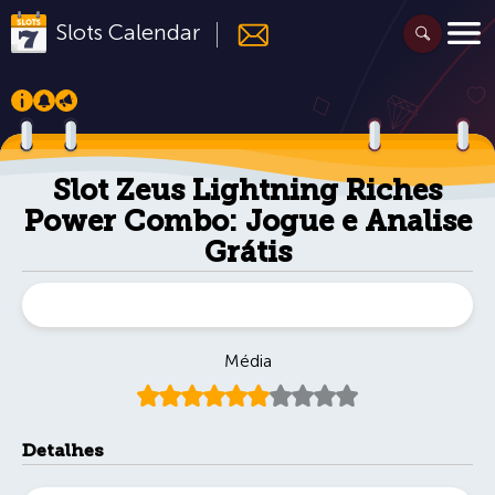
Slots
Calendar
Slot Zeus Lightning Riches
Power Combo: Jogue e Analise
Grátis
Média
Detalhes