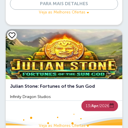
PARA MAIS DETALHES
Veja as Melhores Ofertas
Julian Stone: Fortunes of the Sun God
Infinity Dragon Studios
13/
Apr
/2026
Veja as Melhores Ofertas