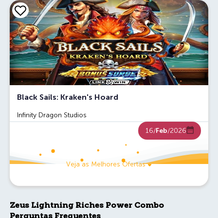
Black Sails: Kraken's Hoard
Infinity Dragon Studios
16/
Feb
/2026
Veja as Melhores Ofertas
Zeus Lightning Riches Power Combo
Perguntas Frequentes