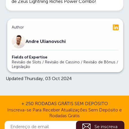
de Zeus Lightning Riches Power Combo!
Author
Andre Ulianovschi
Fields of Expertise
Revisão de Slots / Revisão de Cassino / Revisão de Bônus /
Legislação
Updated Thursday, 03 Oct 2024
+ 250 RODADAS GRÁTIS SEM DEPÓSITO
Inscreva-se Para Receber Atualizações Sem Depósito e
Rodadas Grátis