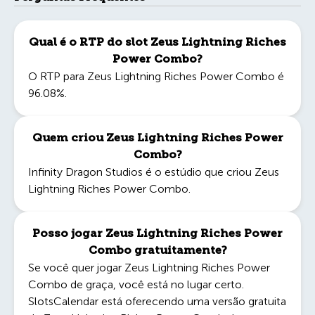
Qual é o RTP do slot Zeus Lightning Riches
Power Combo?
O RTP para Zeus Lightning Riches Power Combo é
96.08%.
Quem criou Zeus Lightning Riches Power
Combo?
Infinity Dragon Studios é o estúdio que criou Zeus
Lightning Riches Power Combo.
Posso jogar Zeus Lightning Riches Power
Combo gratuitamente?
Se você quer jogar Zeus Lightning Riches Power
Combo de graça, você está no lugar certo.
SlotsCalendar está oferecendo uma versão gratuita