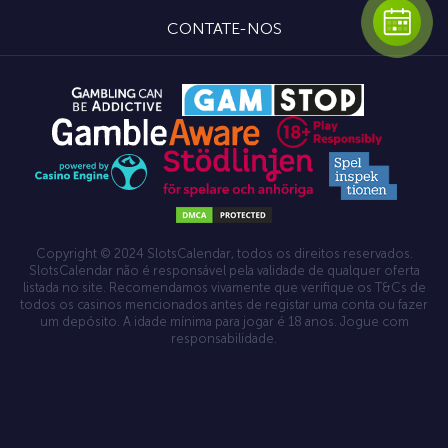
CONTATE-NOS
Copyright © 2024 SlotsCalendar, todos os direitos reservados.
SlotsCalendar não é responsável pela validade de qualquer oferta
listada no site. Recomendamos vivamente que verifique os T&Cs de
todos os casinos mencionados antes de registar uma conta ou fazer
um depósito. A idade mínima para jogar é 18 anos. Jogue com
responsabilidade.