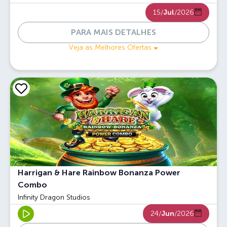
15/
Jul
/2026
PARA MAIS DETALHES
Veja as Melhores Ofertas
Harrigan & Hare Rainbow Bonanza Power
Combo
Infinity Dragon Studios
24/
Jun
/2026