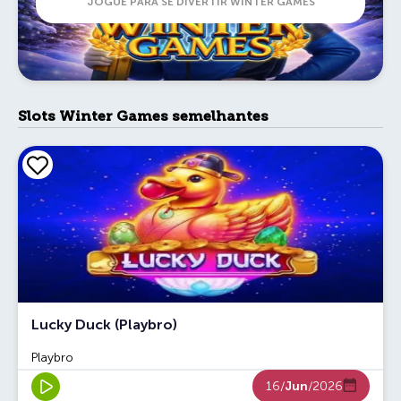
JOGUE PARA SE DIVERTIR WINTER GAMES
Slots Winter Games semelhantes
Lucky Duck (Playbro)
Playbro
16/
Jun
/2026