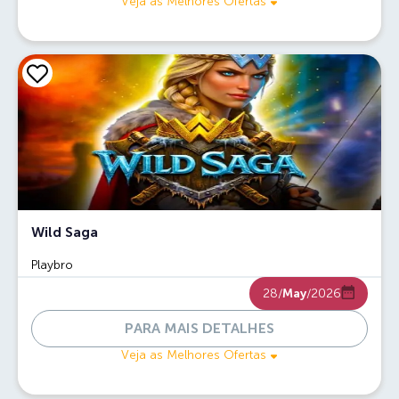
Veja as Melhores Ofertas
Wild Saga
Playbro
28/
May
/2026
PARA MAIS DETALHES
Veja as Melhores Ofertas