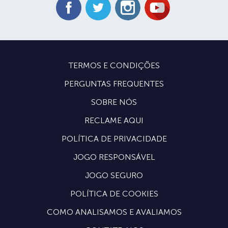
TERMOS E CONDIÇÕES
PERGUNTAS FREQUENTES
SOBRE NÓS
RECLAME AQUI
POLÍTICA DE PRIVACIDADE
JOGO RESPONSÁVEL
JOGO SEGURO
POLÍTICA DE COOKIES
COMO ANALISAMOS E AVALIAMOS