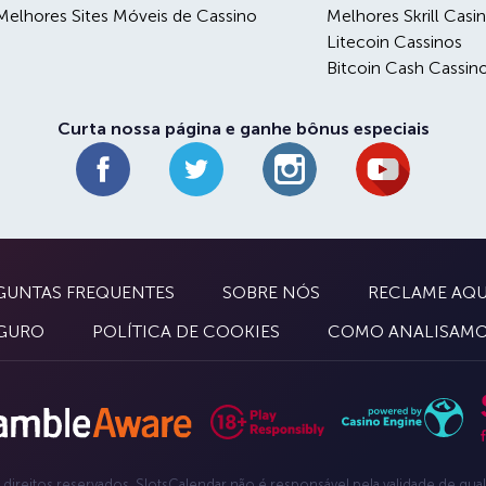
Melhores Sites Móveis de Cassino
Melhores Skrill Casi
Litecoin Cassinos
Bitcoin Cash Cassin
Curta nossa página e ganhe bônus especiais
GUNTAS FREQUENTES
SOBRE NÓS
RECLAME AQU
GURO
POLÍTICA DE COOKIES
COMO ANALISAMO
direitos reservados. SlotsCalendar não é responsável pela validade de qua