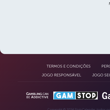
TERMOS E CONDIÇÕES
PER
JOGO RESPONSÁVEL
JOGO SE
Copyright © 2024 SlotsCalendar, todos os 