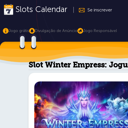
Slots
Calendar
Se inscrever
Jogo grátis
Divulgação de Anúncio
Jogo Responsável
Slot Winter Empress: Jogue