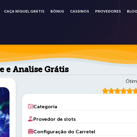
Rodadas Gr
Mel
CAÇA NÍQUEL GRÁTIS
BÔNUS
CASSINOS
PROVEDORES
BLO
Video Slots
Slots de Frut
Códigos de
Mét
 e Analise Grátis
Óti
Categoria
Provedor de slots
Configuração do Carretel