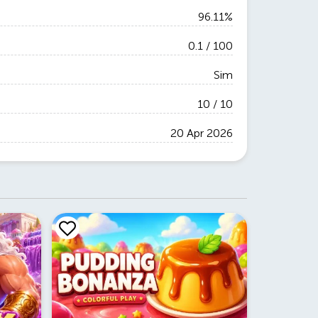
96.11%
0.1
/
100
Sim
10 / 10
20 Apr 2026