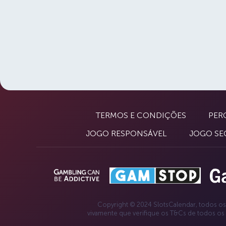
TERMOS E CONDIÇÕES
PER
JOGO RESPONSÁVEL
JOGO SE
Copyright © 2024 SlotsCalendar, todos os 
vivamente que verifique os T&Cs de todos os 