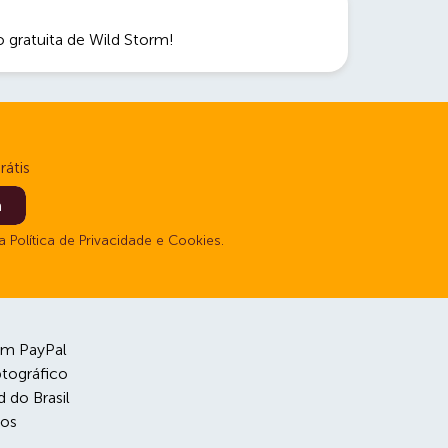
 gratuita de Wild Storm!
átis
 Política de Privacidade e Cookies.
am PayPal
ptográfico
 do Brasil
nos