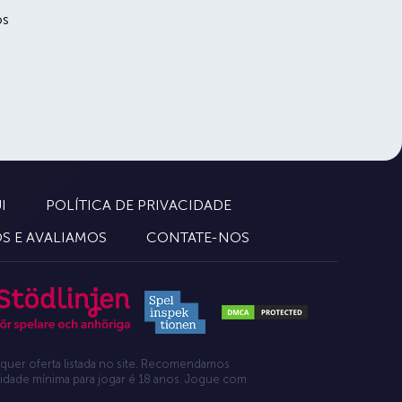
os
I
POLÍTICA DE PRIVACIDADE
S E AVALIAMOS
CONTATE-NOS
lquer oferta listada no site. Recomendamos
 idade mínima para jogar é 18 anos. Jogue com