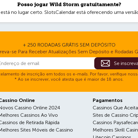
Posso jogar Wild Storm gratuitamente?
 está no lugar certo. SlotsCalendar está oferecendo uma versão
+ 250 RODADAS GRÁTIS SEM DEPÓSITO
creva-se Para Receber Atualizações Sem Depósito e Rodadas Gr
lamento de inscrição em todos os e-mails. Por favor, verifique nossa
* Ao se inscrever, você atesta que é maior de 18 anos.
Cassino Online
Pagamentos
Novos Cassino Online 2024
Cassinos Que Aceit
Melhores Cassinos Ao Vivo
Sites de Cassino Cri
Cassinos de Retirada Rápida
Cassinos Paysafecard
Melhores Sites Móveis de Cassino
Melhores Skrill Casi
Litecoin Cassinos