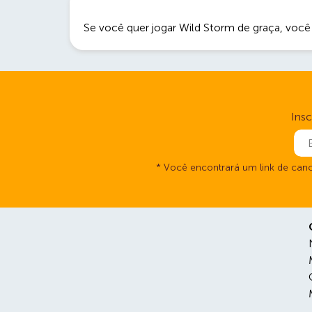
Se você quer jogar Wild Storm de graça, você
Ins
* Você encontrará um link de cance