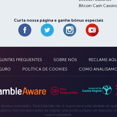
Bitcoin Cash Cassin
Curta nossa página e ganhe bônus especiais
GUNTAS FREQUENTES
SOBRE NÓS
RECLAME AQU
GURO
POLÍTICA DE COOKIES
COMO ANALISAMO
direitos reservados. SlotsCalendar não é responsável pela validade de qua
casinos mencionados antes de registar uma conta ou fazer um depósito. A
responsabilidade.