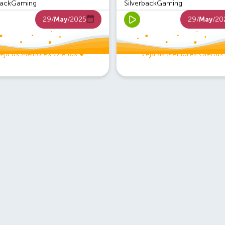
rbackGaming
SilverbackGaming
29/
May
/2025
29/
May
/20
eja as Melhores Ofertas
Veja as Melhores Ofertas