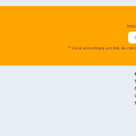
Ins
* Você encontrará um link de cance