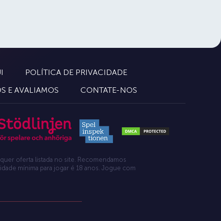
I
POLÍTICA DE PRIVACIDADE
S E AVALIAMOS
CONTATE-NOS
lquer oferta listada no site. Recomendamos
 idade mínima para jogar é 18 anos. Jogue com