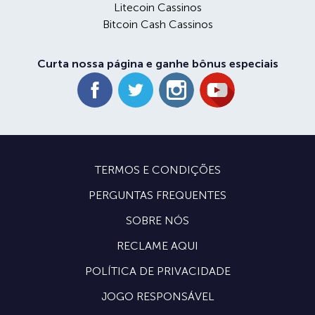
Litecoin Cassinos
Bitcoin Cash Cassinos
Curta nossa página e ganhe bônus especiais
TERMOS E CONDIÇÕES
PERGUNTAS FREQUENTES
SOBRE NÓS
RECLAME AQUI
POLÍTICA DE PRIVACIDADE
JOGO RESPONSÁVEL