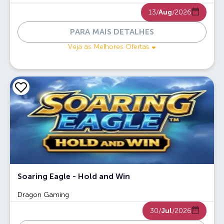
13/
Aug
/2026
PARA MAIS DETALHES
Veja as Melhores Ofertas
Soaring Eagle - Hold and Win
Dragon Gaming
30/
Jul
/2026