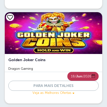
Golden Joker Coins
Dragon Gaming
18/
Jun
/2026
PARA MAIS DETALHES
Veja as Melhores Ofertas