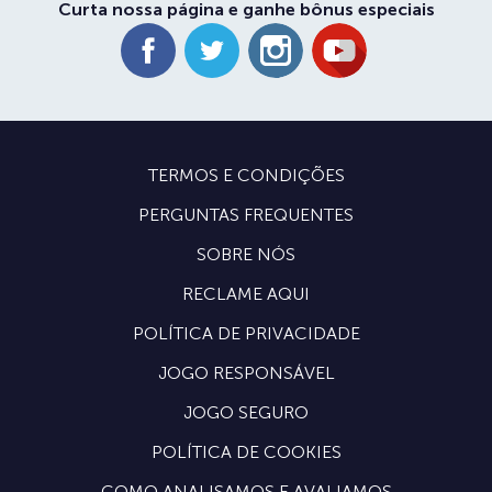
Curta nossa página e ganhe bônus especiais
TERMOS E CONDIÇÕES
PERGUNTAS FREQUENTES
SOBRE NÓS
RECLAME AQUI
POLÍTICA DE PRIVACIDADE
JOGO RESPONSÁVEL
JOGO SEGURO
POLÍTICA DE COOKIES
COMO ANALISAMOS E AVALIAMOS