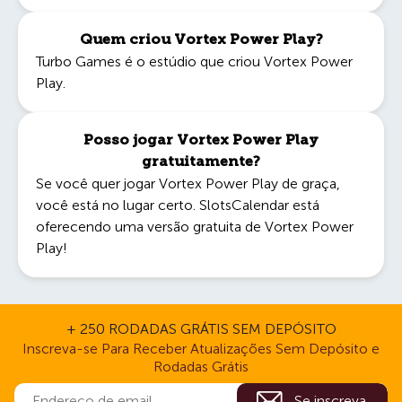
Quem criou Vortex Power Play?
Turbo Games é o estúdio que criou Vortex Power
Play.
Posso jogar Vortex Power Play
gratuitamente?
Se você quer jogar Vortex Power Play de graça,
você está no lugar certo. SlotsCalendar está
oferecendo uma versão gratuita de Vortex Power
Play!
+ 250 RODADAS GRÁTIS SEM DEPÓSITO
Inscreva-se Para Receber Atualizações Sem Depósito e
Rodadas Grátis