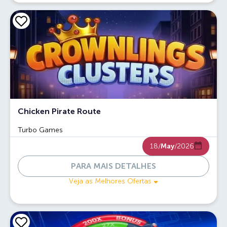
Chicken Pirate Route
Turbo Games
18/
May
/2026
PARA MAIS DETALHES
Veja as Melhores Ofertas