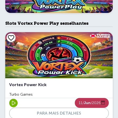
Slots Vortex Power Play semelhantes
Vortex Power Kick
Turbo Games
11/
Jun
/2026
PARA MAIS DETALHES