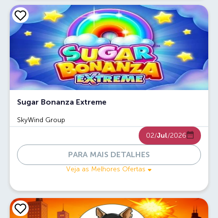
Sugar Bonanza Extreme
SkyWind Group
02/
Jul
/2026
PARA MAIS DETALHES
Veja as Melhores Ofertas