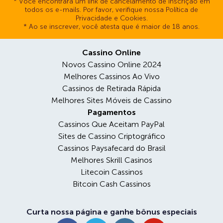
* Você encontrará um link de cancelamento de inscrição em
todos os e-mails. Por favor, verifique nossa Política de
Privacidade e Cookies.
* Ao se inscrever, você atesta que é maior de 18 anos.
Cassino Online
Novos Cassino Online 2024
Melhores Cassinos Ao Vivo
Cassinos de Retirada Rápida
Melhores Sites Móveis de Cassino
Pagamentos
Cassinos Que Aceitam PayPal
Sites de Cassino Criptográfico
Cassinos Paysafecard do Brasil
Melhores Skrill Casinos
Litecoin Cassinos
Bitcoin Cash Cassinos
Curta nossa página e ganhe bônus especiais