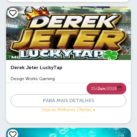
Derek Jeter LuckyTap
Design Works Gaming
15/
Jun
/2026
PARA MAIS DETALHES
Veja as Melhores Ofertas