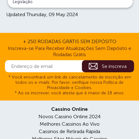
Legislação
Updated Thursday, 09 May 2024
+ 250 RODADAS GRÁTIS SEM DEPÓSITO
Inscreva-se Para Receber Atualizações Sem Depósito e
Rodadas Grátis
* Você encontrará um link de cancelamento de inscrição em
todos os e-mails. Por favor, verifique nossa Política de
Privacidade e Cookies.
* Ao se inscrever, você atesta que é maior de 18 anos.
Cassino Online
Novos Cassino Online 2024
Melhores Cassinos Ao Vivo
Cassinos de Retirada Rápida
Melhores Sites Móveis de Cassino