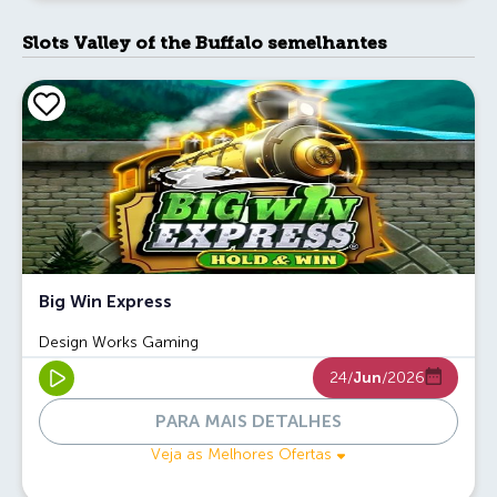
Slots Valley of the Buffalo semelhantes
Big Win Express
Design Works Gaming
24/
Jun
/2026
PARA MAIS DETALHES
Veja as Melhores Ofertas