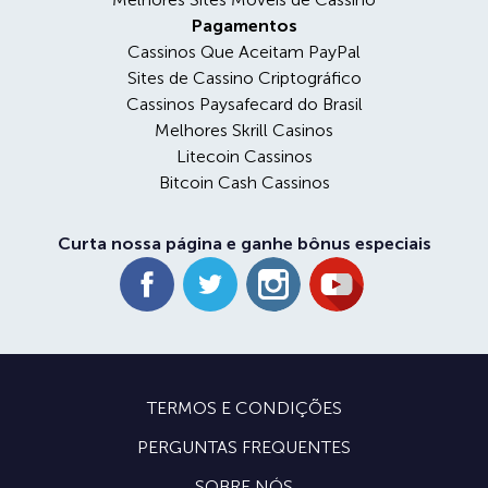
Pagamentos
Cassinos Que Aceitam PayPal
Sites de Cassino Criptográfico
Cassinos Paysafecard do Brasil
Melhores Skrill Casinos
Litecoin Cassinos
Bitcoin Cash Cassinos
Curta nossa página e ganhe bônus especiais
TERMOS E CONDIÇÕES
PERGUNTAS FREQUENTES
SOBRE NÓS