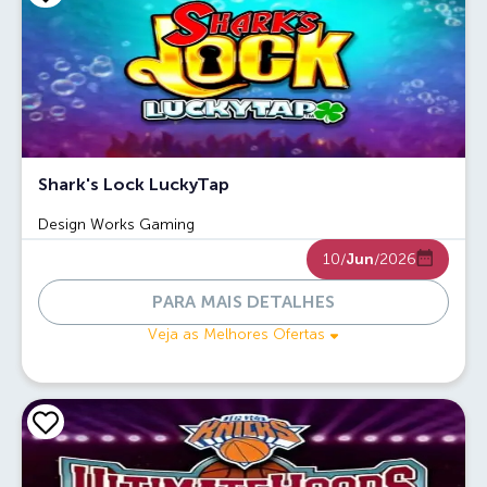
Shark's Lock LuckyTap
Design Works Gaming
10/
Jun
/2026
PARA MAIS DETALHES
Veja as Melhores Ofertas