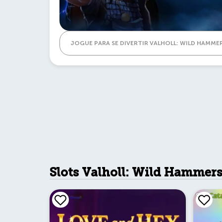
JOGUE PARA SE DIVERTIR VALHOLL: WILD HAMME
Slots Valholl: Wild Hammer