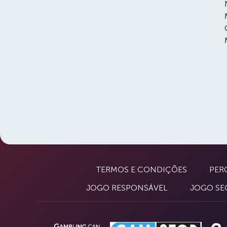
TERMOS E CONDIÇÕES
PER
JOGO RESPONSÁVEL
JOGO SE