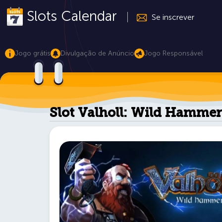
Slots
Calendar
Se inscrever
Jogo grátis
Divulgação de Anúncio
Jogo Responsável
Slot Valholl: Wild Hammers