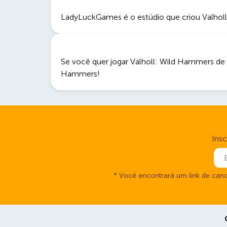
LadyLuckGames é o estúdio que criou Valhol
Se você quer jogar Valholl: Wild Hammers de g
Hammers!
Ins
* Você encontrará um link de cance