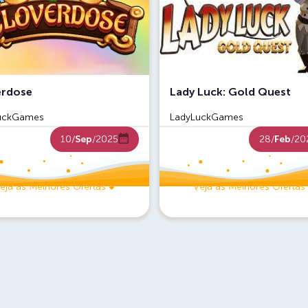
erdose
Lady Luck: Gold Quest
uckGames
LadyLuckGames
10/
Sep
/2025
28/
Feb
/20
eja as Melhores Ofertas
Veja as Melhores Ofertas