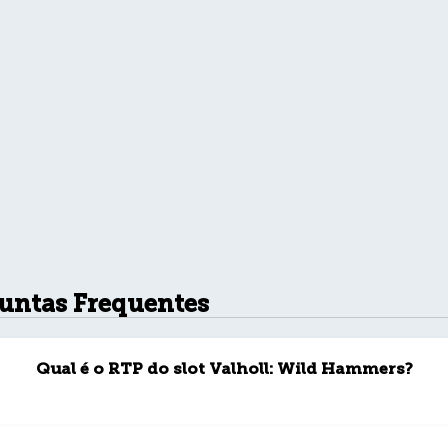
untas Frequentes
Qual é o RTP do slot Valholl: Wild Hammers?