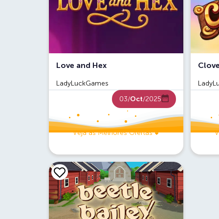
Love and Hex
Clov
LadyLuckGames
LadyL
03/
Oct
/2025
Veja as Melhores Ofertas
V