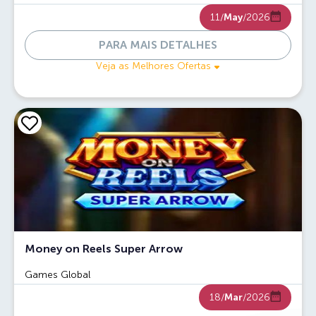
11/
May
/2026
PARA MAIS DETALHES
Veja as Melhores Ofertas
Money on Reels Super Arrow
Games Global
18/
Mar
/2026