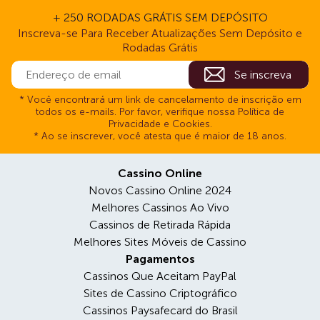
+ 250 RODADAS GRÁTIS SEM DEPÓSITO
Inscreva-se Para Receber Atualizações Sem Depósito e
Rodadas Grátis
* Você encontrará um link de cancelamento de inscrição em
todos os e-mails. Por favor, verifique nossa Política de
Privacidade e Cookies.
* Ao se inscrever, você atesta que é maior de 18 anos.
Cassino Online
Novos Cassino Online 2024
Melhores Cassinos Ao Vivo
Cassinos de Retirada Rápida
Melhores Sites Móveis de Cassino
Pagamentos
Cassinos Que Aceitam PayPal
Sites de Cassino Criptográfico
Cassinos Paysafecard do Brasil