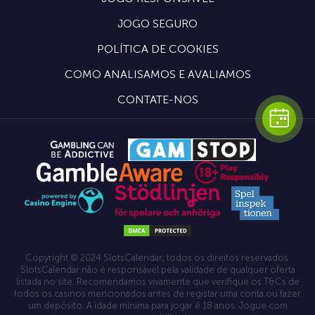
JOGO SEGURO
POLÍTICA DE COOKIES
COMO ANALISAMOS E AVALIAMOS
CONTATE-NOS
Copyright © 2024 SlotsCalendar, todos os direitos reservados.
SlotsCalendar não é responsável pela validade de qualquer oferta
listada no site. Recomendamos vivamente que verifique os T&Cs de
todos os casinos mencionados antes de registar uma conta ou fazer
um depósito. A idade mínima para jogar é 18 anos. Jogue com