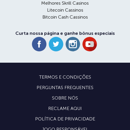
Melhores Skrill Casinos
Litecoin Cassinos
Bitcoin Cash Cassinos
Curta nossa página e ganhe bônus especiais
TERMOS E CONDIÇÕES
PERGUNTAS FREQUENTES
SOBRE NÓS
RECLAME AQUI
POLÍTICA DE PRIVACIDADE
JOGO RESPONSÁVEL