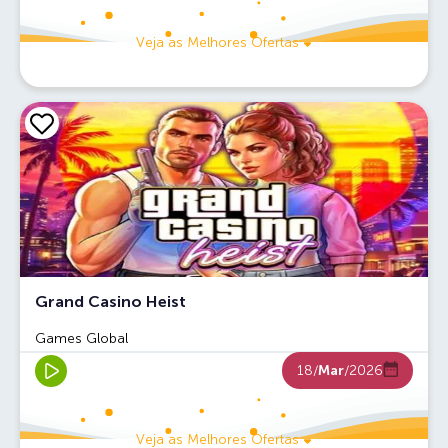
Veja as Melhores Ofertas
Grand Casino Heist
Games Global
18/
Mar
/2026
Veja as Melhores Ofertas