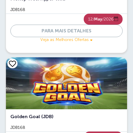
JDB168
12/
May
/2026
PARA MAIS DETALHES
Veja as Melhores Ofertas
Golden Goal (JDB)
JDB168