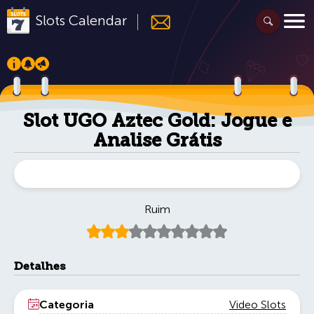
Slots
Calendar
Slot UGO Aztec Gold: Jogue e
Analise Grátis
Ruim
Detalhes
Categoria
Video Slots