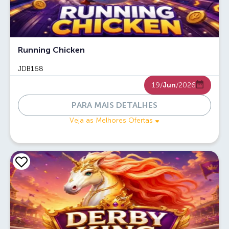
Running Chicken
JDB168
19/
Jun
/2026
PARA MAIS DETALHES
Veja as Melhores Ofertas