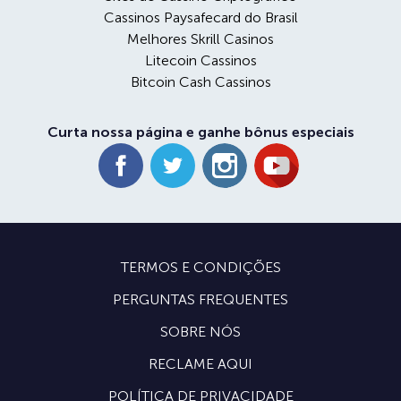
Cassinos Paysafecard do Brasil
Melhores Skrill Casinos
Litecoin Cassinos
Bitcoin Cash Cassinos
Curta nossa página e ganhe bônus especiais
TERMOS E CONDIÇÕES
PERGUNTAS FREQUENTES
SOBRE NÓS
RECLAME AQUI
POLÍTICA DE PRIVACIDADE