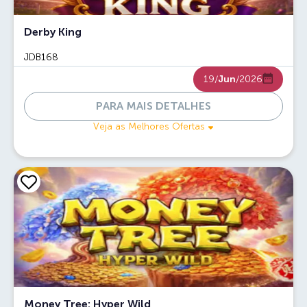
Derby King
JDB168
19/
Jun
/2026
PARA MAIS DETALHES
Veja as Melhores Ofertas
Money Tree: Hyper Wild