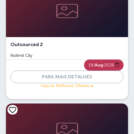
Outsourced 2
Nolimit City
18/
Aug
/2026
PARA MAIS DETALHES
Veja as Melhores Ofertas