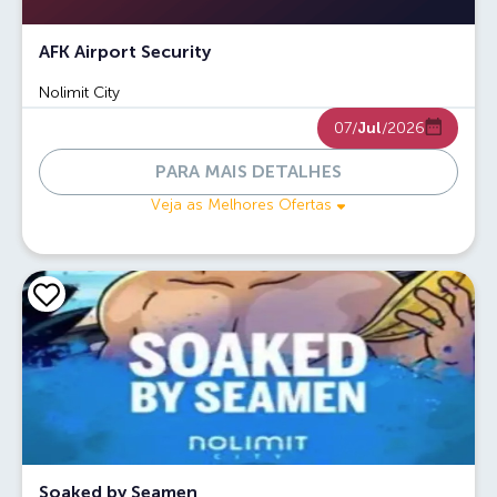
AFK Airport Security
Nolimit City
07/
Jul
/2026
PARA MAIS DETALHES
Veja as Melhores Ofertas
Soaked by Seamen