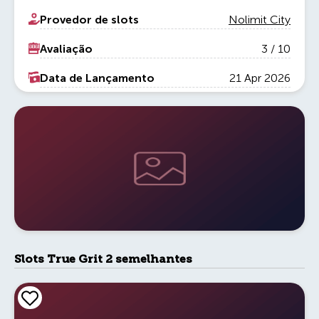
Provedor de slots
Nolimit City
Avaliação
3 / 10
Data de Lançamento
21 Apr 2026
Slots True Grit 2 semelhantes