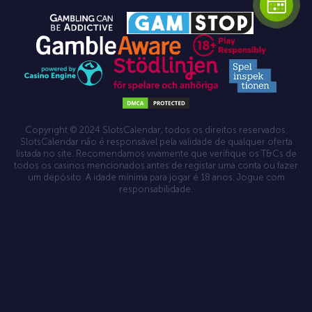
Copyright © 2024 SlotsCalendar, todos os direitos reservados.
SlotsCalendar não é responsável pela validade de qualquer oferta
listada no site. Recomendamos vivamente que verifique os T&Cs de
todos os casinos mencionados antes de registar uma conta ou fazer
um depósito. A idade mínima para jogar é 18 anos. Jogue com
responsabilidade.