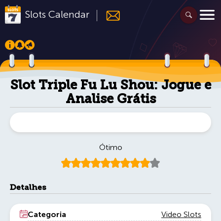
Slots
Calendar
Slot Triple Fu Lu Shou: Jogue e
Analise Grátis
Ótimo
Detalhes
Categoria
Video Slots