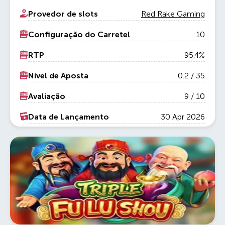
Provedor de slots
Red Rake Gaming
Configuração do Carretel
10
RTP
95.4%
Nível de Aposta
0.2
/
35
Avaliação
9 / 10
Data de Lançamento
30 Apr 2026