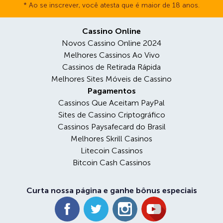
* Ao se inscrever, você atesta que é maior de 18 anos.
Cassino Online
Novos Cassino Online 2024
Melhores Cassinos Ao Vivo
Cassinos de Retirada Rápida
Melhores Sites Móveis de Cassino
Pagamentos
Cassinos Que Aceitam PayPal
Sites de Cassino Criptográfico
Cassinos Paysafecard do Brasil
Melhores Skrill Casinos
Litecoin Cassinos
Bitcoin Cash Cassinos
Curta nossa página e ganhe bônus especiais