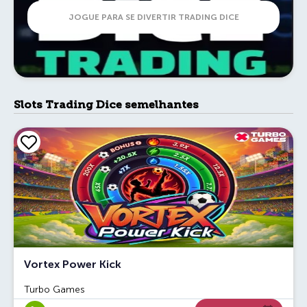
JOGUE PARA SE DIVERTIR TRADING DICE
Slots Trading Dice semelhantes
Vortex Power Kick
Turbo Games