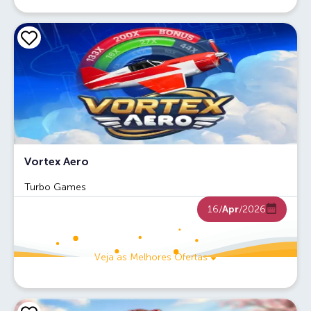
Vortex Aero
Turbo Games
16/
Apr
/2026
Veja as Melhores Ofertas