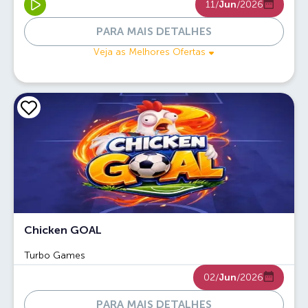
11/
Jun
/2026
PARA MAIS DETALHES
Veja as Melhores Ofertas
Chicken GOAL
Turbo Games
02/
Jun
/2026
PARA MAIS DETALHES