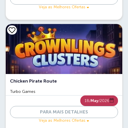
Veja as Melhores Ofertas
Chicken Pirate Route
Turbo Games
18/
May
/2026
PARA MAIS DETALHES
Veja as Melhores Ofertas