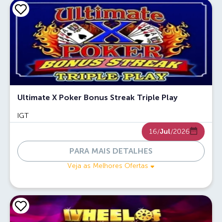
Ultimate X Poker Bonus Streak Triple Play
IGT
16/
Jul
/2026
PARA MAIS DETALHES
Veja as Melhores Ofertas