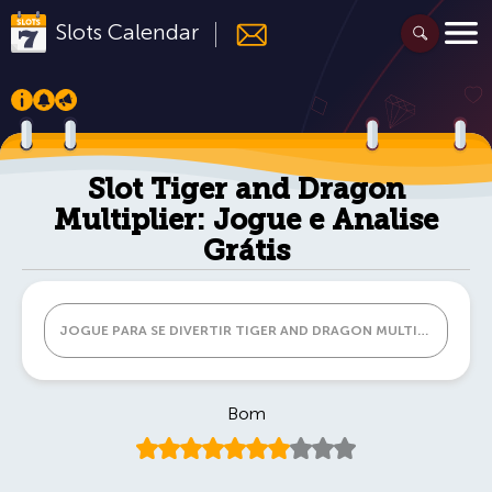
Slots
Calendar
Slot Tiger and Dragon
Multiplier: Jogue e Analise
Grátis
JOGUE PARA SE DIVERTIR TIGER AND DRAGON MULTIPLIER
Bom