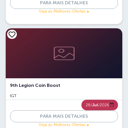
PARA MAIS DETALHES
Veja as Melhores Ofertas
9th Legion Coin Boost
IGT
28/
Jul
/2026
PARA MAIS DETALHES
Veja as Melhores Ofertas