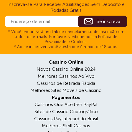
Inscreva-se Para Receber Atualizações Sem Depósito e
Rodadas Grátis
* Você encontrará um link de cancelamento de inscrição em
todos os e-mails. Por favor, verifique nossa Política de
Privacidade e Cookies.
* Ao se inscrever, você atesta que é maior de 18 anos.
Cassino Online
Novos Cassino Online 2024
Melhores Cassinos Ao Vivo
Cassinos de Retirada Rápida
Melhores Sites Móveis de Cassino
Pagamentos
Cassinos Que Aceitam PayPal
Sites de Cassino Criptográfico
Cassinos Paysafecard do Brasil
Melhores Skrill Casinos