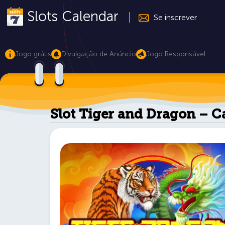
Slots
Calendar
Se inscrever
Jogo grátis
Divulgação de Anúncio
Jogo Responsável
Slot Tiger and Dragon – Ca