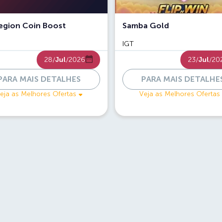
egion Coin Boost
Samba Gold
IGT
28/
Jul
/2026
23/
Jul
/20
PARA MAIS DETALHES
PARA MAIS DETALHE
eja as Melhores Ofertas
Veja as Melhores Ofertas