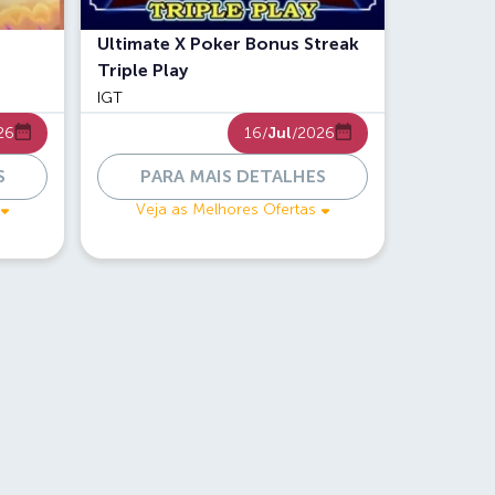
Ultimate X Poker Bonus Streak
Triple Play
IGT
26
16/
Jul
/2026
S
PARA MAIS DETALHES
Veja as Melhores Ofertas