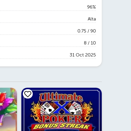
96%
Alta
0.75
/
90
8 / 10
31 Oct 2025