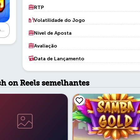
RTP
Volatilidade do Jogo
JOGUE PARA SE DIVERTIR TIGER AND DRAGON – CASH ON REELS
Nível de Aposta
Avaliação
Data de Lançamento
sh on Reels semelhantes