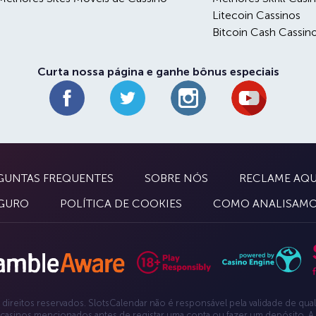
Litecoin Cassinos
Bitcoin Cash Cassin
Curta nossa página e ganhe bônus especiais
GUNTAS FREQUENTES
SOBRE NÓS
RECLAME AQU
GURO
POLÍTICA DE COOKIES
COMO ANALISAMO
direitos reservados. SlotsCalendar não é responsável pela validade de qua
casinos mencionados antes de registar uma conta ou fazer um depósito. A