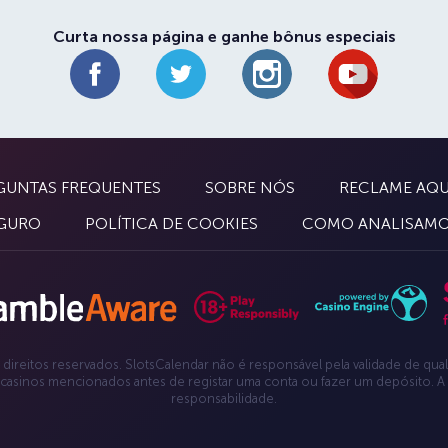
Curta nossa página e ganhe bônus especiais
GUNTAS FREQUENTES
SOBRE NÓS
RECLAME AQU
GURO
POLÍTICA DE COOKIES
COMO ANALISAMO
direitos reservados. SlotsCalendar não é responsável pela validade de qua
casinos mencionados antes de registar uma conta ou fazer um depósito. A
responsabilidade.