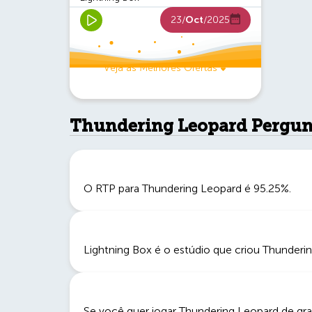
23/
Oct
/2025
Veja as Melhores Ofertas
Thundering Leopard Pergun
O RTP para Thundering Leopard é 95.25%.
Lightning Box é o estúdio que criou Thunderi
Se você quer jogar Thundering Leopard de gra