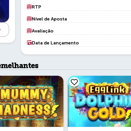
RTP
Nível de Aposta
D
Avaliação
Data de Lançamento
emelhantes