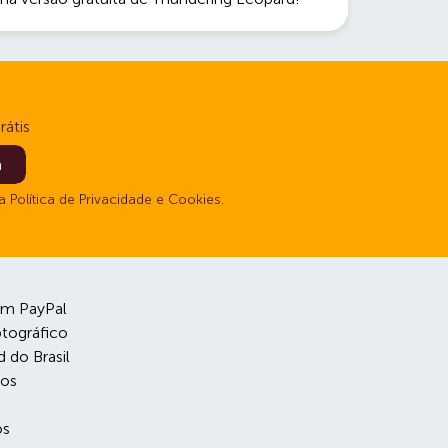
átis
 Política de Privacidade e Cookies.
am PayPal
ptográfico
 do Brasil
nos
os