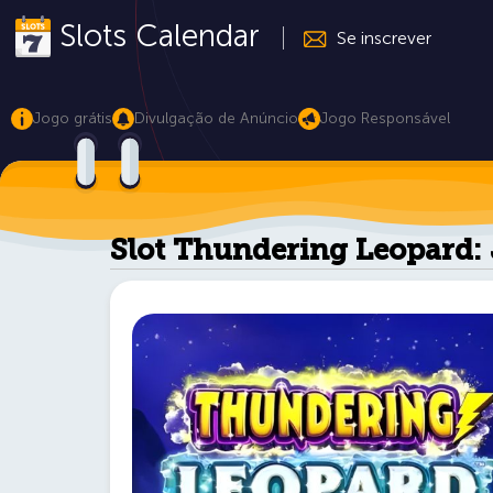
Slots
Calendar
Se inscrever
Jogo grátis
Divulgação de Anúncio
Jogo Responsável
Slot Thundering Leopard: 