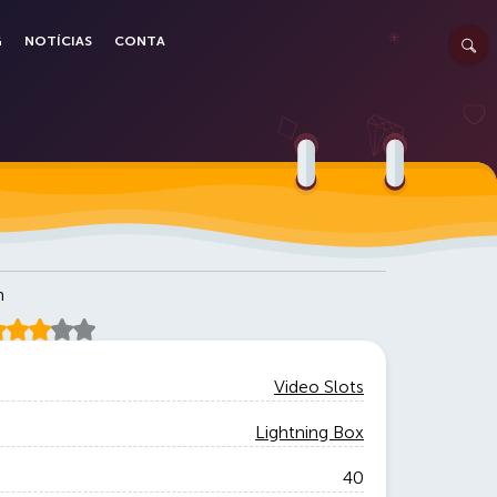
átis Sem Depósito
hores Casinos Online do Brasil
Bônus Sem Depósito
Casinos Criptográf
G
NOTÍCIAS
CONTA
as
Slots Clássicos
Login
Registro
 Bônus do Cassino 2024
odos de Pagamento Casino
Melhores Sites de C
m
Video Slots
Lightning Box
40