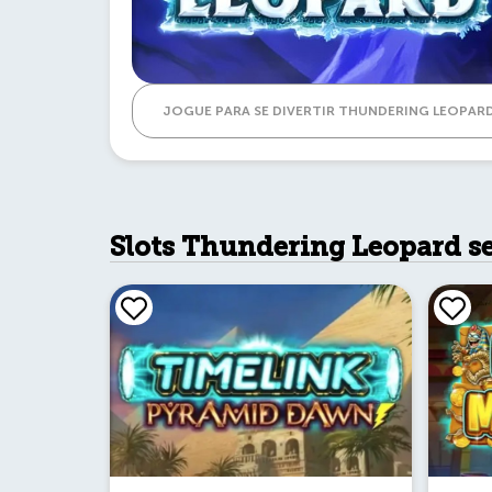
JOGUE PARA SE DIVERTIR THUNDERING LEOPAR
Slots Thundering Leopard s