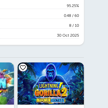
95.25%
0.48
/
60
8 / 10
30 Oct 2025