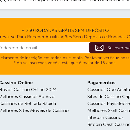
+ 250 RODADAS GRÁTIS SEM DEPÓSITO
creva-se Para Receber Atualizações Sem Depósito e Rodadas Gr
lamento de inscrição em todos os e-mails. Por favor, verifique nossa
* Ao se inscrever, você atesta que é maior de 18 anos.
Cassino Online
Pagamentos
Novos Cassino Online 2024
Cassinos Que Aceit
Melhores Cassinos Ao Vivo
Sites de Cassino Cri
Cassinos de Retirada Rápida
Cassinos Paysafecard
Melhores Sites Móveis de Cassino
Melhores Skrill Casi
Litecoin Cassinos
Bitcoin Cash Cassin