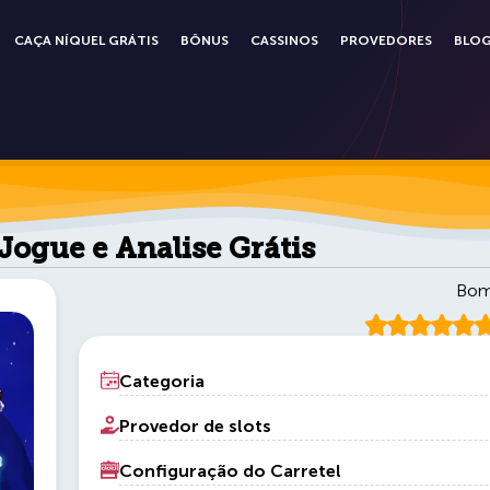
Rodadas Gr
Mel
CAÇA NÍQUEL GRÁTIS
BÔNUS
CASSINOS
PROVEDORES
BLO
Video Slots
Slots de Frut
Códigos de
Mét
Jogue e Analise Grátis
Bo
Categoria
Provedor de slots
Configuração do Carretel