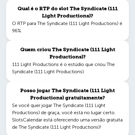
Qual é o RTP do slot The Syndicate (111
Light Productions)?
O RTP para The Syndicate (111 Light Productions) é
96%.
Quem criou The Syndicate (111 Light
Productions)?
111 Light Productions é o estúdio que criou The
Syndicate (111 Light Productions).
Posso jogar The Syndicate (111 Light
Productions) gratuitamente?
Se você quer jogar The Syndicate (111 Light
Productions) de graça, você está no lugar certo.
SlotsCalendar está oferecendo uma versão gratuita
de The Syndicate (111 Light Productions)!