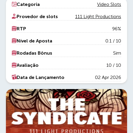
Categoria
Video Slots
Provedor de slots
111 Light Productions
RTP
96%
Nível de Aposta
0.1
/
10
Rodadas Bônus
Sim
Avaliação
10 / 10
Data de Lançamento
02 Apr 2026