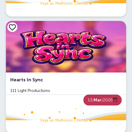
Veja as Melhores Ofertas
Hearts In Sync
111 Light Productions
13/
Mar
/2026
Veja as Melhores Ofertas