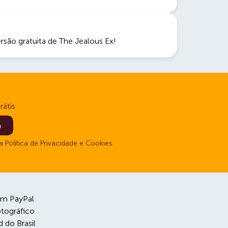
rsão gratuita de The Jealous Ex!
átis
 Política de Privacidade e Cookies.
am PayPal
ptográfico
 do Brasil