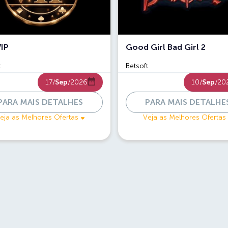
IP
Good Girl Bad Girl 2
t
Betsoft
17/
Sep
/2026
10/
Sep
/20
PARA MAIS DETALHES
PARA MAIS DETALHE
eja as Melhores Ofertas
Veja as Melhores Ofertas