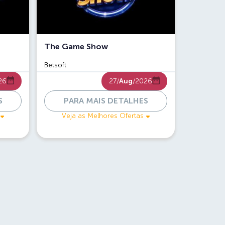
The Game Show
Betsoft
26
27/
Aug
/2026
S
PARA MAIS DETALHES
Veja as Melhores Ofertas