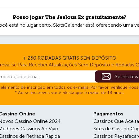
Posso jogar The Jealous Ex gratuitamente?
ocê está no lugar certo. SlotsCalendar está oferecendo uma ve
+ 250 RODADAS GRÁTIS SEM DEPÓSITO
creva-se Para Receber Atualizações Sem Depósito e Rodadas Gr
lamento de inscrição em todos os e-mails. Por favor, verifique nossa
* Ao se inscrever, você atesta que é maior de 18 anos.
Cassino Online
Pagamentos
Novos Cassino Online 2024
Cassinos Que Aceit
Melhores Cassinos Ao Vivo
Sites de Cassino Cri
Cassinos de Retirada Rápida
Cassinos Paysafecard