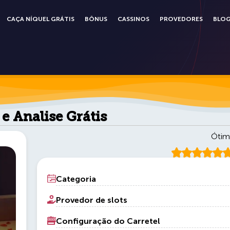
Rodadas Gr
Mel
CAÇA NÍQUEL GRÁTIS
BÔNUS
CASSINOS
PROVEDORES
BLO
Video Slots
Slots de Frut
Códigos de
Mét
 e Analise Grátis
Óti
Categoria
Provedor de slots
Configuração do Carretel