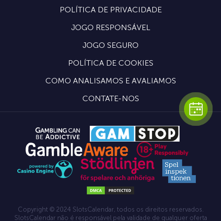
POLÍTICA DE PRIVACIDADE
JOGO RESPONSÁVEL
JOGO SEGURO
POLÍTICA DE COOKIES
COMO ANALISAMOS E AVALIAMOS
CONTATE-NOS
Copyright © 2024 SlotsCalendar, todos os direitos reservados.
SlotsCalendar não é responsável pela validade de qualquer oferta