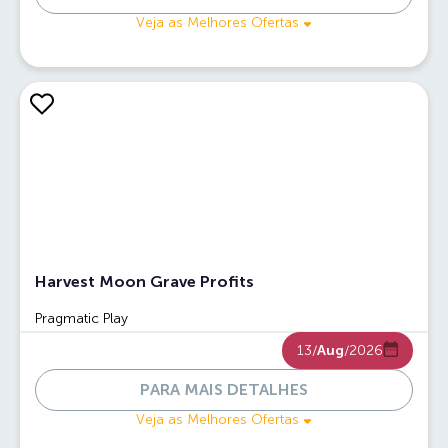
Veja as Melhores Ofertas
Harvest Moon Grave Profits
Pragmatic Play
13/
Aug
/2026
PARA MAIS DETALHES
Veja as Melhores Ofertas