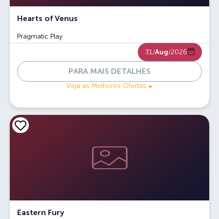
Hearts of Venus
Pragmatic Play
31/
Aug
/2026
PARA MAIS DETALHES
Veja as Melhores Ofertas
Eastern Fury