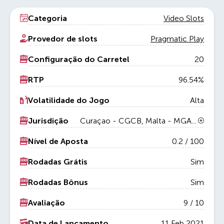
Categoria
Video Slots
Provedor de slots
Pragmatic Play
Configuração do Carretel
20
RTP
96.54%
Volatilidade do Jogo
Alta
Jurisdição
Curaçao - CGCB, Malta - MGA...
Nível de Aposta
0.2
/
100
Rodadas Grátis
Sim
Rodadas Bônus
Sim
Avaliação
9 / 10
Data de Lançamento
11 Feb 2021