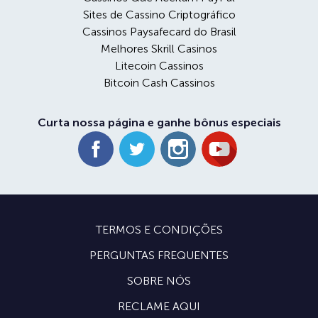
Sites de Cassino Criptográfico
Cassinos Paysafecard do Brasil
Melhores Skrill Casinos
Litecoin Cassinos
Bitcoin Cash Cassinos
Curta nossa página e ganhe bônus especiais
TERMOS E CONDIÇÕES
PERGUNTAS FREQUENTES
SOBRE NÓS
RECLAME AQUI