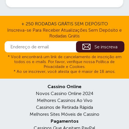
+ 250 RODADAS GRÁTIS SEM DEPÓSITO
Inscreva-se Para Receber Atualizações Sem Depósito e
Rodadas Grátis
* Você encontrará um link de cancelamento de inscrição em
todos os e-mails. Por favor, verifique nossa Política de
Privacidade e Cookies.
* Ao se inscrever, você atesta que é maior de 18 anos.
Cassino Online
Novos Cassino Online 2024
Melhores Cassinos Ao Vivo
Cassinos de Retirada Rápida
Melhores Sites Móveis de Cassino
Pagamentos
Cassinos Que Aceitam PayPal