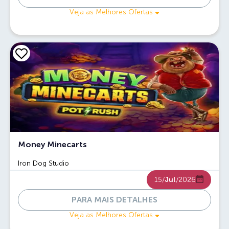
Veja as Melhores Ofertas
Money Minecarts
Iron Dog Studio
15/
Jul
/2026
PARA MAIS DETALHES
Veja as Melhores Ofertas