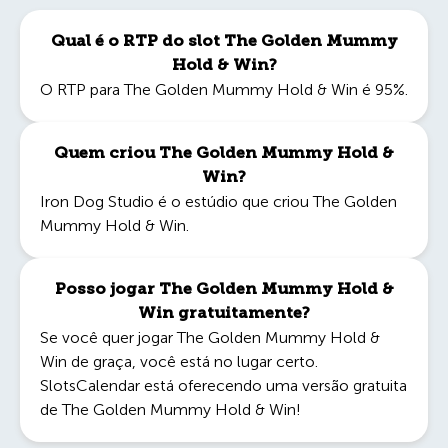
Qual é o RTP do slot The Golden Mummy
Hold & Win?
O RTP para The Golden Mummy Hold & Win é 95%.
Quem criou The Golden Mummy Hold &
Win?
Iron Dog Studio é o estúdio que criou The Golden
Mummy Hold & Win.
Posso jogar The Golden Mummy Hold &
Win gratuitamente?
Se você quer jogar The Golden Mummy Hold &
Win de graça, você está no lugar certo.
SlotsCalendar está oferecendo uma versão gratuita
de The Golden Mummy Hold & Win!