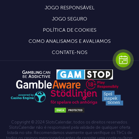
JOGO RESPONSÁVEL
JOGO SEGURO
POLÍTICA DE COOKIES
COMO ANALISAMOS E AVALIAMOS
CONTATE-NOS
Copyright © 2024 SlotsCalendar, todos os direitos reservados.
SlotsCalendar não é responsável pela validade de qualquer oferta
listada no site. Recomendamos vivamente que verifique os T&Cs de
todos os casinos mencionados antes de registar uma conta ou fazer