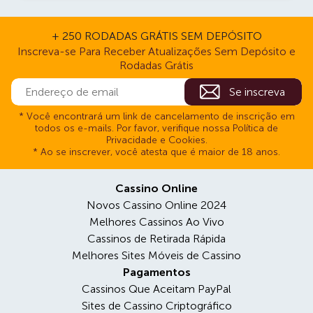
+ 250 RODADAS GRÁTIS SEM DEPÓSITO
Inscreva-se Para Receber Atualizações Sem Depósito e
Rodadas Grátis
* Você encontrará um link de cancelamento de inscrição em
todos os e-mails. Por favor, verifique nossa Política de
Privacidade e Cookies.
* Ao se inscrever, você atesta que é maior de 18 anos.
Cassino Online
Novos Cassino Online 2024
Melhores Cassinos Ao Vivo
Cassinos de Retirada Rápida
Melhores Sites Móveis de Cassino
Pagamentos
Cassinos Que Aceitam PayPal
Sites de Cassino Criptográfico