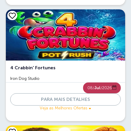
4 Crabbin' Fortunes
Iron Dog Studio
08/
Jul
/2026
PARA MAIS DETALHES
Veja as Melhores Ofertas