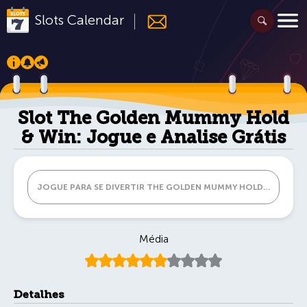
Slots
Calendar
Slot The Golden Mummy Hold
& Win: Jogue e Analise Grátis
JOGUE PARA SE DIVERTIR THE GOLDEN MUMMY HOLD & WIN
Média
Detalhes