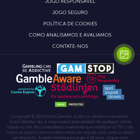
JOGO RESPONSÁVEL
JOGO SEGURO
POLÍTICA DE COOKIES
COMO ANALISAMOS E AVALIAMOS
CONTATE-NOS
Copyright © 2024 SlotsCalendar, todos os direitos reservados.
SlotsCalendar não é responsável pela validade de qualquer oferta
listada no site. Recomendamos vivamente que verifique os T&Cs de
todos os casinos mencionados antes de registar uma conta ou fazer
um depósito. A idade mínima para jogar é 18 anos. Jogue com