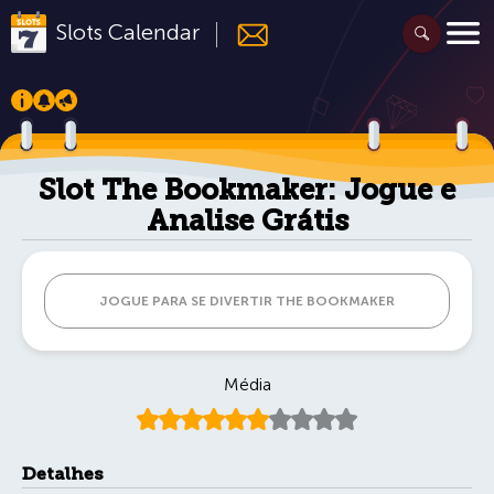
Slots
Calendar
Slot The Bookmaker: Jogue e
Analise Grátis
JOGUE PARA SE DIVERTIR THE BOOKMAKER
Média
Detalhes