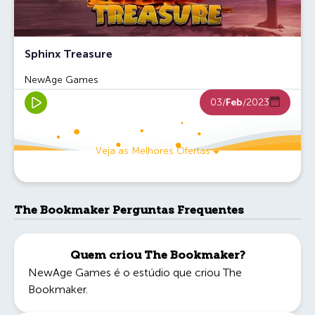
Sphinx Treasure
NewAge Games
03/
Feb
/2023
Veja as Melhores Ofertas
The Bookmaker Perguntas Frequentes
Quem criou The Bookmaker?
NewAge Games é o estúdio que criou The
Bookmaker.